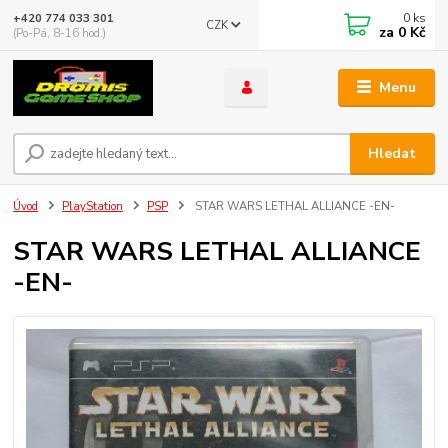
0
ks
+420 774 033 301
CZK
za
0 Kč
(Po-Pá, 8-16 hod.)
Menu
Hledat
Úvod
PlayStation
PSP
STAR WARS LETHAL ALLIANCE -EN-
STAR WARS LETHAL ALLIANCE
-EN-