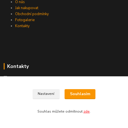
O nás
Jak nakupovat
Obchodní podmínky
Fotogalerie
Kontakty
Kontakty
+420 774 033 301
Souhlasím
Nastavení
(Po-Pá, 8-16 hod.)
dromisgameshop@seznam.cz
Souhlas můžete odmítnout
zde
.