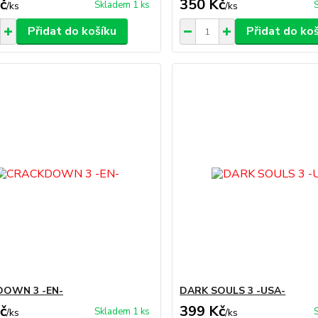
č
350 Kč
Skladem 1 ks
/
ks
/
ks
Přidat do košíku
Přidat do ko
OWN 3 -EN-
DARK SOULS 3 -USA-
č
399 Kč
Skladem 1 ks
/
ks
/
ks