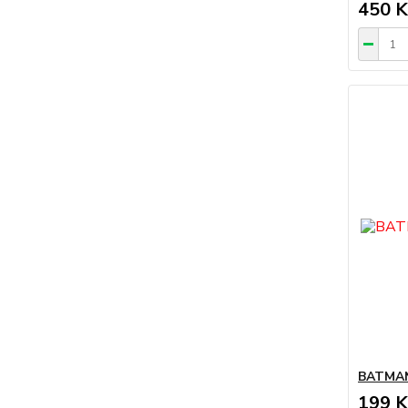
450 K
BATMAN
199 K