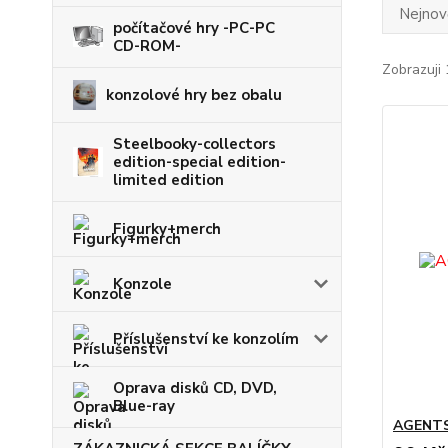
Nejnově
počítačové hry -PC-PC
CD-ROM-
Zobrazuji 
konzolové hry bez obalu
Steelbooky-collectors
edition-special edition-
limited edition
Figurky+merch
Konzole
Příslušenství ke konzolím
Oprava disků CD, DVD,
Blue-ray
AGENTS