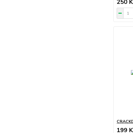
250 K
CRACKD
199 K