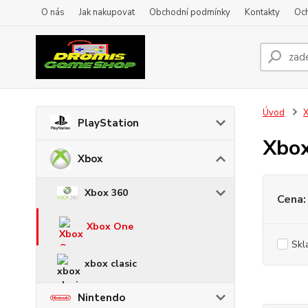
O nás
Jak nakupovat
Obchodní podmínky
Kontakty
Oc
Úvod
PlayStation
Xbo
Xbox
Xbox 360
Cena:
Xbox One
Skl
xbox clasic
Nintendo