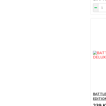
BATTLE
EDITION
239 K