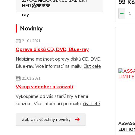
ZÁKAZNICKÁ SEKCE BALÍČKY
99 Kč
HER 📀🧡💚💛
Novinky
21.01.2021
Oprava disků CD, DVD, Blue-ray
Nabízíme možnost opravy disků CD, DVD,
Blue-ray. Více informací na mailu.
číst celé
21.01.2021
Výkup videoher a konzolí
Vykoupíme od vás starší hry a herní
konzole. Více informací po mailu.
číst celé
Zobrazit všechny novinky
ASSASS
EDITION