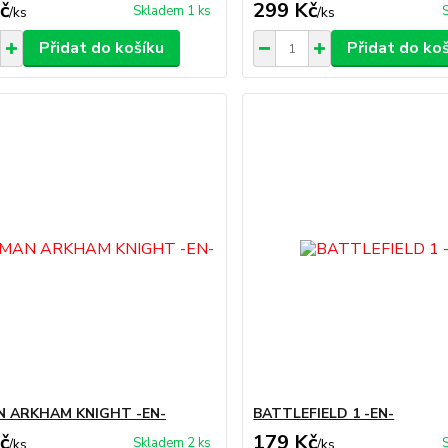
č
299 Kč
Skladem 1 ks
/
ks
/
ks
Přidat do košíku
Přidat do ko
 ARKHAM KNIGHT -EN-
BATTLEFIELD 1 -EN-
č
179 Kč
Skladem 2 ks
/
ks
/
ks