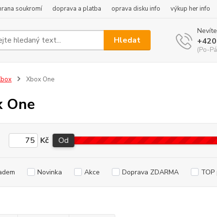
hrana soukromí
doprava a platba
oprava disku info
výkup her info
Nevíte
Hledat
+420
(Po-Pá
Xbox
Xbox One
x One
Kč
Od
adem
Novinka
Akce
Doprava ZDARMA
TOP 