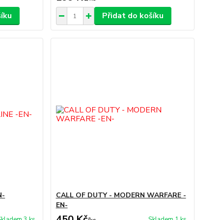
šíku
Přidat do košíku
N-
CALL OF DUTY - MODERN WARFARE -
EN-
450 Kč
Skladem 3 ks
Skladem 1 ks