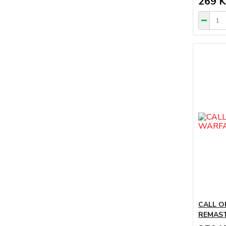
269 K
CALL O
REMAST