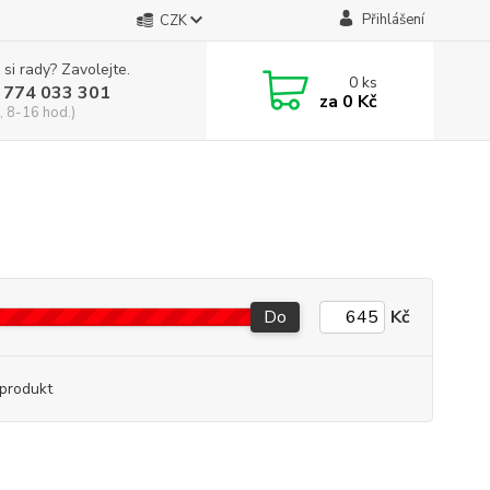
Přihlášení
CZK
 si rady? Zavolejte.
0
ks
 774 033 301
za
0 Kč
, 8-16 hod.)
Do
Kč
produkt