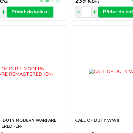
č
239 Kč
Skladem 2 ks
/
ks
/
ks
Přidat do košíku
Přidat do ko
F DUTY MODERN WARFARE
CALL OF DUTY WWII
ERED -EN-