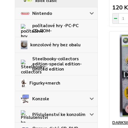
xbox clasic
120 K
Nintendo
počítačové hry -PC-PC
CD-ROM-
konzolové hry bez obalu
Steelbooky-collectors
edition-special edition-
limited edition
Figurky+merch
Konzole
Příslušenství ke konzolím
DARKSI