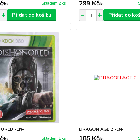
č
299 Kč
Skladem 2 ks
/
ks
/
ks
Přidat do košíku
Přidat do ko
ORED -EN-
DRAGON AGE 2 -EN-
č
185 Kč
Skladem 1 ks
/
ks
/
ks