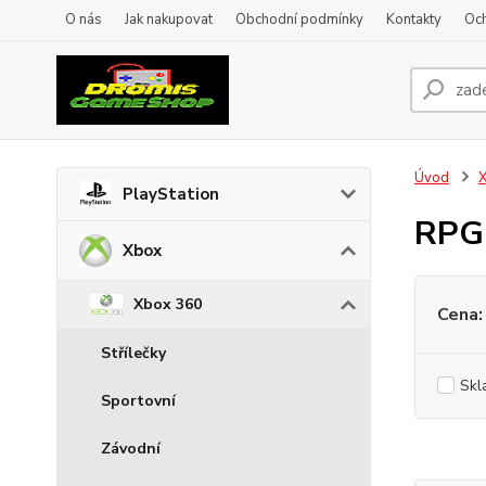
O nás
Jak nakupovat
Obchodní podmínky
Kontakty
Oc
Úvod
PlayStation
RPG
Xbox
Xbox 360
Cena:
Střílečky
Skl
Sportovní
Závodní