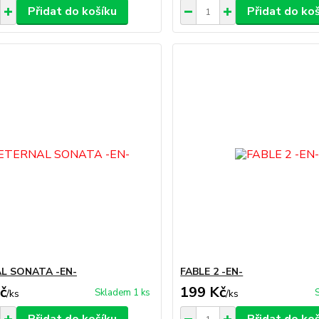
Přidat do košíku
Přidat do ko
L SONATA -EN-
FABLE 2 -EN-
č
199 Kč
Skladem 1 ks
/
ks
/
ks