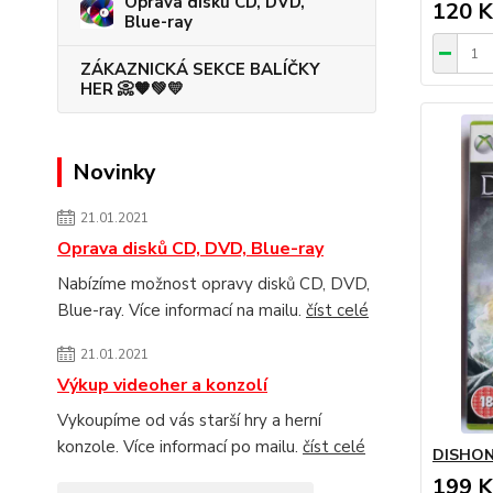
Oprava disků CD, DVD,
120 K
Blue-ray
ZÁKAZNICKÁ SEKCE BALÍČKY
HER 📀🧡💚💛
Novinky
21.01.2021
Oprava disků CD, DVD, Blue-ray
Nabízíme možnost opravy disků CD, DVD,
Blue-ray. Více informací na mailu.
číst celé
21.01.2021
Výkup videoher a konzolí
Vykoupíme od vás starší hry a herní
konzole. Více informací po mailu.
číst celé
DISHON
199 K