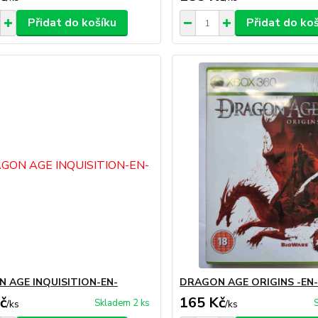
Přidat do košíku
Přidat do ko
 AGE INQUISITION-EN-
DRAGON AGE ORIGINS -EN
č
165 Kč
Skladem 2 ks
/
ks
/
ks