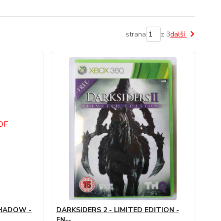
strana
z 3
další
SHADOW -
DARKSIDERS 2 - LIMITED EDITION -
EN--