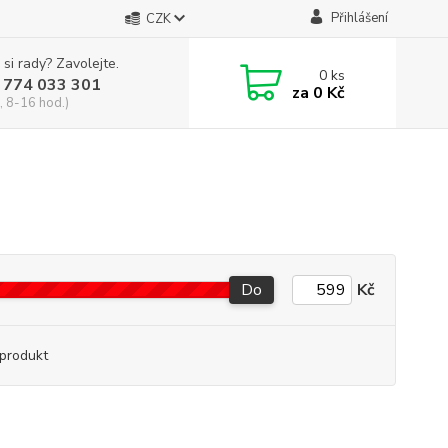
Přihlášení
CZK
 si rady? Zavolejte.
0
ks
 774 033 301
za
0 Kč
, 8-16 hod.)
Do
Kč
produkt