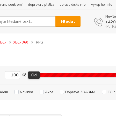
hrana soukromí
doprava a platba
oprava disku info
výkup her info
Nevíte
Hledat
+420
(Po-Pá
Xbox
Xbox 360
RPG
Kč
Od
adem
Novinka
Akce
Doprava ZDARMA
TOP 