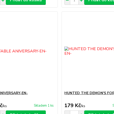
Přidat do košíku
Přidat do ko
ANIVERSARY-EN-
HUNTED THE DEMON'S FOR
č
179 Kč
Skladem 1 ks
/
ks
/
ks