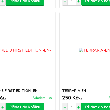
Přidat do košíku
Přidat do ko
 3 FIRST EDITION -EN-
TERRARIA-EN-
č
250 Kč
Skladem 1 ks
/
ks
/
ks
Přidat do košíku
Přidat do ko