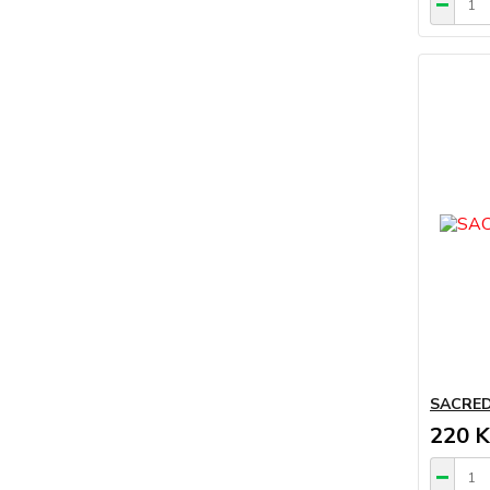
SACRED
220 K