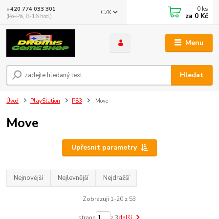
0
ks
+420 774 033 301
CZK
za
0 Kč
(Po-Pá, 8-16 hod.)
Menu
Hledat
Úvod
PlayStation
PS3
Move
Move
Upřesnit parametry
Nejnovější
Nejlevnější
Nejdražší
Zobrazuji 1-20 z 53
strana
z 3
další