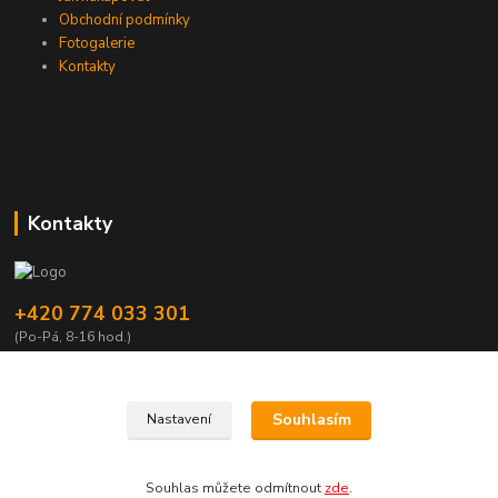
Obchodní podmínky
Fotogalerie
Kontakty
Kontakty
+420 774 033 301
(Po-Pá, 8-16 hod.)
dromisgameshop@seznam.cz
Souhlasím
Nastavení
Souhlas můžete odmítnout
zde
.