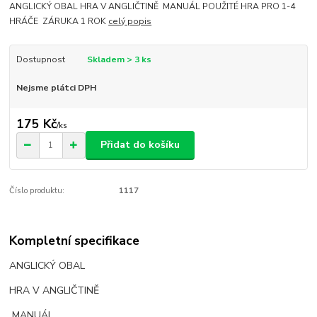
ANGLICKÝ OBAL HRA V ANGLIČTINĚ MANUÁL POUŽITÉ HRA PRO 1-4
HRÁČE ZÁRUKA 1 ROK
celý popis
Dostupnost
Skladem > 3 ks
Nejsme plátci DPH
175 Kč
/
ks
Přidat do košíku
Číslo produktu:
1117
Kompletní specifikace
ANGLICKÝ OBAL
HRA V ANGLIČTINĚ
MANUÁL