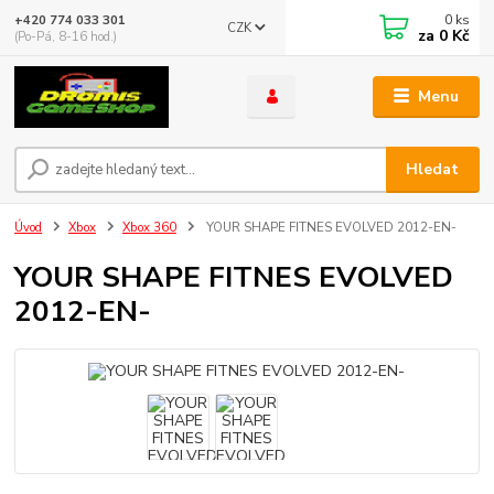
0
ks
+420 774 033 301
CZK
za
0 Kč
(Po-Pá, 8-16 hod.)
Menu
Hledat
Úvod
Xbox
Xbox 360
YOUR SHAPE FITNES EVOLVED 2012-EN-
YOUR SHAPE FITNES EVOLVED
2012-EN-