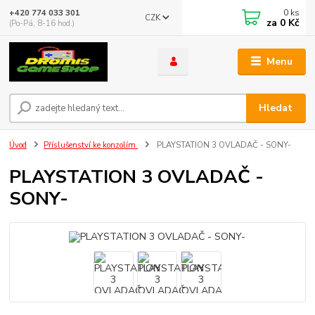
0
ks
+420 774 033 301
CZK
za
0 Kč
(Po-Pá, 8-16 hod.)
Menu
Hledat
Úvod
Příslušenství ke konzolím
PLAYSTATION 3 OVLADAČ - SONY-
PLAYSTATION 3 OVLADAČ -
SONY-