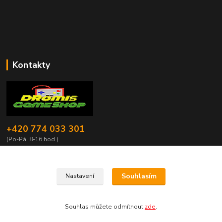
Kontakty
+420 774 033 301
(Po-Pá, 8-16 hod.)
dromisgameshop@seznam.cz
Souhlasím
Nastavení
Souhlas můžete odmítnout
zde
.
Vytvořeno na
Eshop-rychle.cz