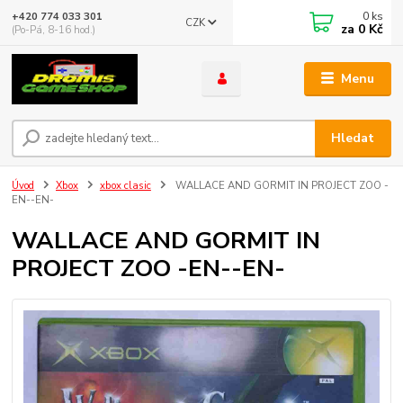
0
ks
+420 774 033 301
CZK
za
0 Kč
(Po-Pá, 8-16 hod.)
Menu
Hledat
Úvod
Xbox
xbox clasic
WALLACE AND GORMIT IN PROJECT ZOO -
EN--EN-
WALLACE AND GORMIT IN
PROJECT ZOO -EN--EN-