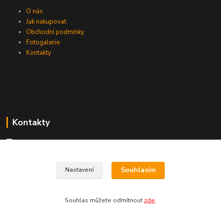
O nás
Jak nakupovat
Obchodní podmínky
Fotogalerie
Kontakty
Kontakty
+420 774 033 301
Souhlasím
Nastavení
(Po-Pá, 8-16 hod.)
dromisgameshop@seznam.cz
Souhlas můžete odmítnout
zde
.