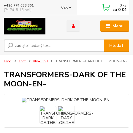
0
ks
+420 774 033 301
CZK
za
0 Kč
(Po-Pá, 8-16 hod.)
Menu
Hledat
Úvod
Xbox
Xbox 360
TRANSFORMERS-DARK OF THE MOON-EN-
TRANSFORMERS-DARK OF THE
MOON-EN-