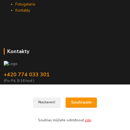
Fotogalerie
Kontakty
Kontakty
+420 774 033 301
(Po-Pá, 8-16 hod.)
dromisgameshop@seznam.cz
Souhlasím
Nastavení
Souhlas můžete odmítnout
zde
.
Vytvořeno na
Eshop-rychle.cz