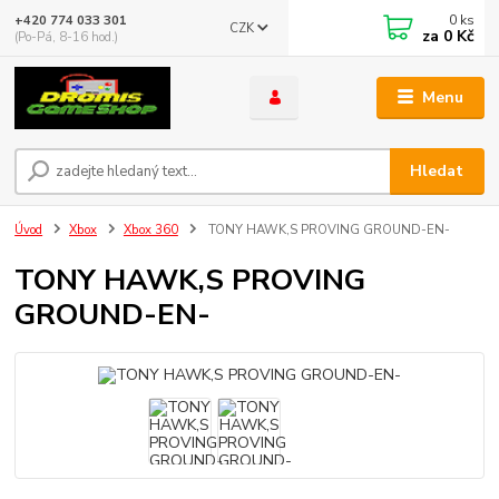
0
ks
+420 774 033 301
CZK
za
0 Kč
(Po-Pá, 8-16 hod.)
Menu
Hledat
Úvod
Xbox
Xbox 360
TONY HAWK,S PROVING GROUND-EN-
TONY HAWK,S PROVING
GROUND-EN-