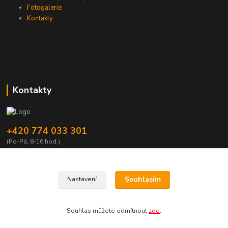
Fotogalerie
Kontakty
Kontakty
+420 774 033 301
(Po-Pá, 8-16 hod.)
dromisgameshop@seznam.cz
Souhlasím
Nastavení
Souhlas můžete odmítnout
zde
.
Vytvořeno na
Eshop-rychle.cz