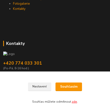
Fotogalerie
Kontakty
Kontakty
+420 774 033 301
(Po-Pá, 8-16 hod.)
dromisgameshop@seznam.cz
Souhlasím
Nastavení
Souhlas můžete odmítnout
zde
.
Vytvořeno na
Eshop-rychle.cz