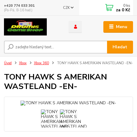
0
ks
+420 774 033 301
CZK
za
0 Kč
(Po-Pá, 8-16 hod.)
Menu
Hledat
Úvod
Xbox
Xbox 360
TONY HAWK S AMERIKAN WASTELAND -EN-
TONY HAWK S AMERIKAN
WASTELAND -EN-