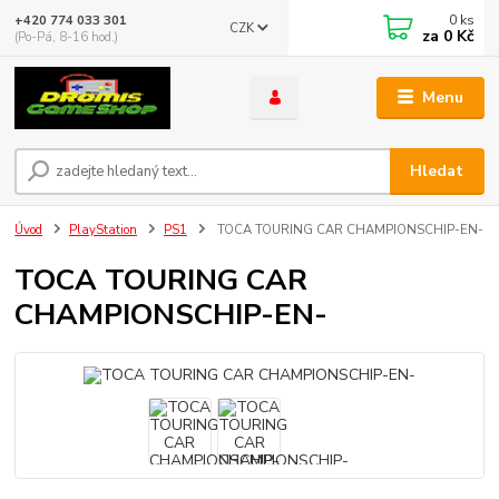
0
ks
+420 774 033 301
CZK
za
0 Kč
(Po-Pá, 8-16 hod.)
Menu
Hledat
Úvod
PlayStation
PS1
TOCA TOURING CAR CHAMPIONSCHIP-EN-
TOCA TOURING CAR
CHAMPIONSCHIP-EN-