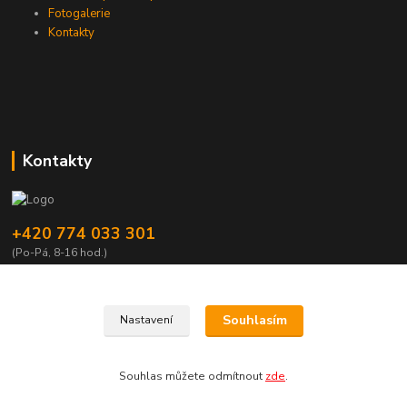
Fotogalerie
Kontakty
Kontakty
+420 774 033 301
(Po-Pá, 8-16 hod.)
dromisgameshop@seznam.cz
Souhlasím
Nastavení
Souhlas můžete odmítnout
zde
.
Vytvořeno na
Eshop-rychle.cz