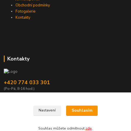
Obchodní podmínky
Fotogalerie
Kontakty
Kontakty
+420 774 033 301
(Po-Pá, 8-16 hod.)
dromisgameshop@seznam.cz
Souhlasím
Nastavení
Souhlas můžete odmítnout
zde
.