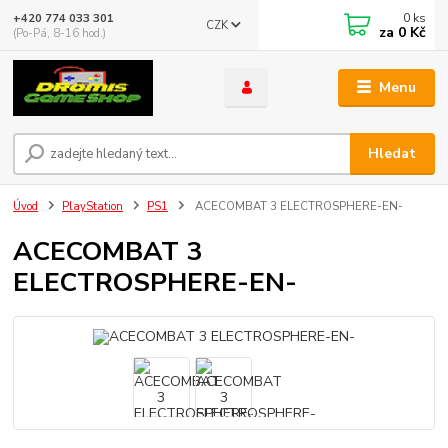
0
ks
+420 774 033 301
CZK
za
0 Kč
(Po-Pá, 8-16 hod.)
Menu
Hledat
Úvod
PlayStation
PS1
ACECOMBAT 3 ELECTROSPHERE-EN-
ACECOMBAT 3
ELECTROSPHERE-EN-