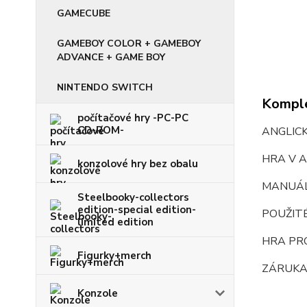
GAMECUBE
GAMEBOY COLOR + GAMEBOY
ADVANCE + GAME BOY
NINTENDO SWITCH
Komple
počítačové hry -PC-PC
CD-ROM-
ANGLIC
HRA V A
konzolové hry bez obalu
MANUÁ
Steelbooky-collectors
edition-special edition-
POUŽIT
limited edition
HRA PRO
Figurky+merch
ZÁRUKA
Konzole