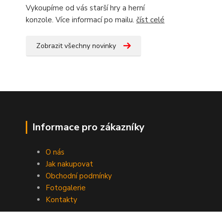
Vykoupíme od vás starší hry a herní
konzole. Více informací po mailu.
číst celé
Zobrazit všechny novinky
Informace pro zákazníky
O nás
Jak nakupovat
Obchodní podmínky
Fotogalerie
Kontakty