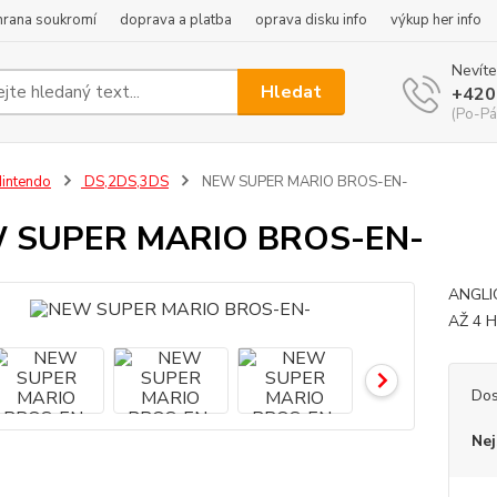
hrana soukromí
doprava a platba
oprava disku info
výkup her info
Nevíte
Hledat
+420
(Po-Pá
intendo
DS,2DS,3DS
NEW SUPER MARIO BROS-EN-
 SUPER MARIO BROS-EN-
ANGLI
AŽ 4 
Dos
Nej