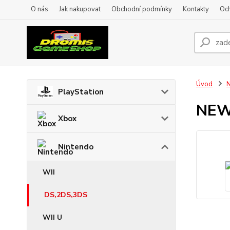
O nás
Jak nakupovat
Obchodní podmínky
Kontakty
Oc
Úvod
N
PlayStation
NEW
Xbox
Nintendo
WII
DS,2DS,3DS
WII U