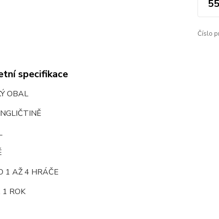
55
Číslo p
tní specifikace
KÝ OBAL
NGLIČTINĚ
L
É
 1 AŽ 4 HRÁČE
 1 ROK