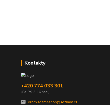
Kontakty
+420 774 033 301
(Po-Pá, 8-16 hod.)
dromisgameshop@seznam.cz