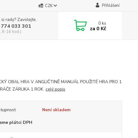
Přihlášení
CZK
 si rady? Zavolejte.
0
ks
 774 033 301
za
0 Kč
, 8-16 hod.)
CKÝ OBAL HRA V ANGLIČTINĚ MANUÁL POUŽITÉ HRA PRO 1
HRÁČE ZÁRUKA 1 ROK
celý popis
tupnost
Není skladem
sme plátci DPH