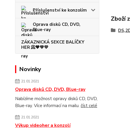
Příslušenství ke konzolím
Zboží 
Oprava disků CD, DVD,
Blue-ray
DS,2
ZÁKAZNICKÁ SEKCE BALÍČKY
HER 📀🧡💚💛
Novinky
21.01.2021
Oprava disků CD, DVD, Blue-ray
Nabízíme možnost opravy disků CD, DVD,
Blue-ray. Více informací na mailu.
číst celé
21.01.2021
Výkup videoher a konzolí