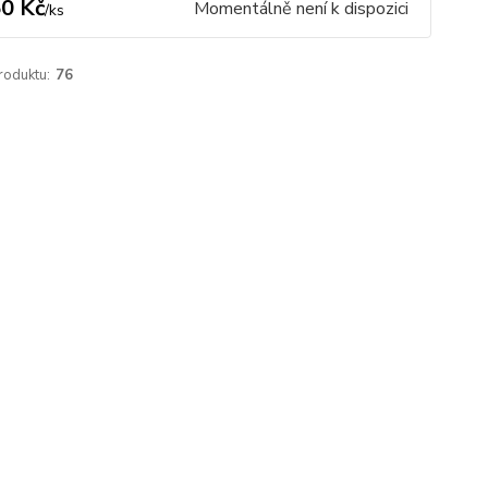
0 Kč
Momentálně není k dispozici
/
ks
roduktu:
76