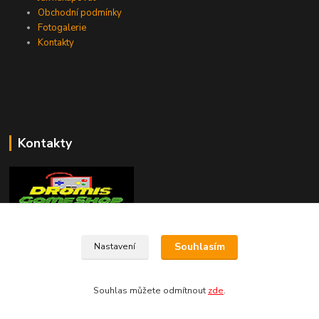
Obchodní podmínky
Fotogalerie
Kontakty
Kontakty
+420 774 033 301
Souhlasím
Nastavení
(Po-Pá, 8-16 hod.)
dromisgameshop@seznam.cz
Souhlas můžete odmítnout
zde
.