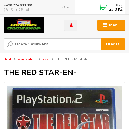
0
ks
+420 774 033 301
CZK
za
0 Kč
(Po-Pá, 8-16 hod.)
Menu
Hledat
Úvod
PlayStation
PS2
THE RED STAR-EN-
THE RED STAR-EN-