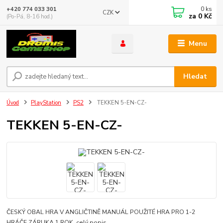
0
ks
+420 774 033 301
CZK
za
0 Kč
(Po-Pá, 8-16 hod.)
Menu
Hledat
Úvod
PlayStation
PS2
TEKKEN 5-EN-CZ-
TEKKEN 5-EN-CZ-
ČESKÝ OBAL HRA V ANGLIČTINĚ MANUÁL POUŽITÉ HRA PRO 1-2
HRÁČE ZÁRUKA 1 ROK
celý popis