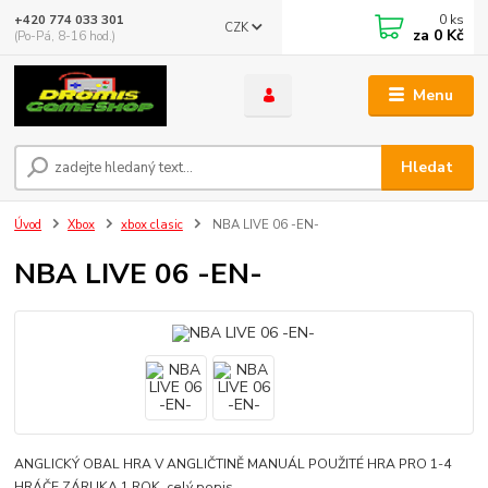
0
ks
+420 774 033 301
CZK
za
0 Kč
(Po-Pá, 8-16 hod.)
Menu
Hledat
Úvod
Xbox
xbox clasic
NBA LIVE 06 -EN-
NBA LIVE 06 -EN-
ANGLICKÝ OBAL HRA V ANGLIČTINĚ MANUÁL POUŽITÉ HRA PRO 1-4
HRÁČE ZÁRUKA 1 ROK
celý popis