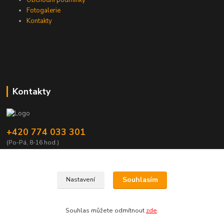
Obchodní podmínky
Fotogalerie
Kontakty
Kontakty
+420 774 033 301
(Po-Pá, 8-16 hod.)
dromisgameshop@seznam.cz
Souhlasím
Nastavení
Souhlas můžete odmítnout
zde
.
Vytvořeno na
Eshop-rychle.cz