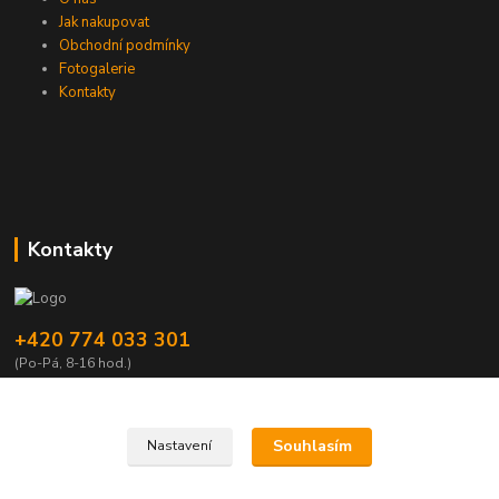
Jak nakupovat
Obchodní podmínky
Fotogalerie
Kontakty
Kontakty
+420 774 033 301
(Po-Pá, 8-16 hod.)
dromisgameshop@seznam.cz
Souhlasím
Nastavení