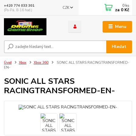
0
ks
+420 774 033 301
CZK
za
0 Kč
(Po-Pá, 8-16 hod.)
Menu
Hledat
Úvod
Xbox
Xbox 360
SONIC ALL STARS RACINGTRANSFORMED-
EN-
SONIC ALL STARS
RACINGTRANSFORMED-EN-