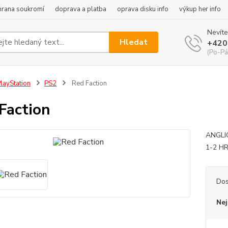
hrana soukromí
doprava a platba
oprava disku info
výkup her info
Nevíte
Hledat
+420
(Po-Pá
layStation
PS2
Red Faction
Faction
ANGLI
1-2 H
Dos
Nej