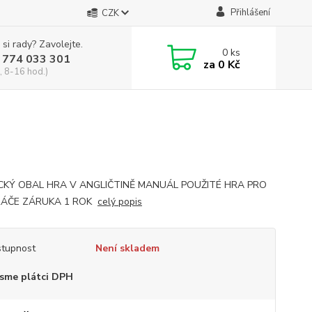
Přihlášení
CZK
 si rady? Zavolejte.
0
ks
 774 033 301
za
0 Kč
, 8-16 hod.)
CKÝ OBAL HRA V ANGLIČTINĚ MANUÁL POUŽITÉ HRA PRO
RÁČE ZÁRUKA 1 ROK
celý popis
tupnost
Není skladem
sme plátci DPH