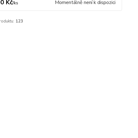
0 Kč
Momentálně není k dispozici
/
ks
roduktu:
123