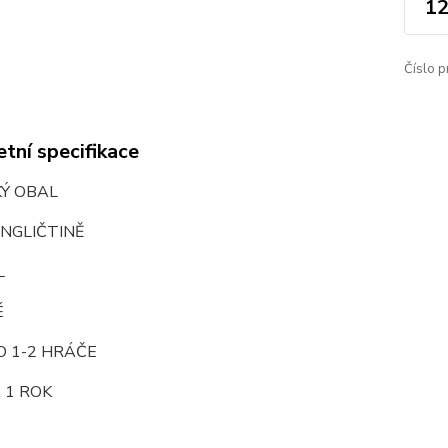
12
Číslo p
tní specifikace
KÝ OBAL
NGLIČTINĚ
L
É
O 1-2 HRÁČE
 1 ROK