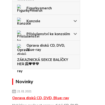
Figurky+merch
Konzole
Příslušenství ke konzolím
Oprava disků CD, DVD,
Blue-ray
ZÁKAZNICKÁ SEKCE BALÍČKY
HER 📀🧡💚💛
Novinky
21.01.2021
Oprava disků CD, DVD, Blue-ray