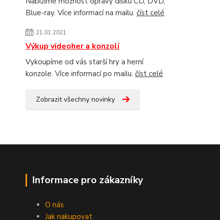
Nabízíme možnost opravy disků CD, DVD,
Blue-ray. Více informací na mailu.
číst celé
21.01.2021
Výkup videoher a konzolí
Vykoupíme od vás starší hry a herní
konzole. Více informací po mailu.
číst celé
Zobrazit všechny novinky
Informace pro zákazníky
O nás
Jak nakupovat