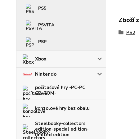
PS5
Zboží 
PSVITA
PS2
PSP
Xbox
Nintendo
počítačové hry -PC-PC
CD-ROM-
konzolové hry bez obalu
Steelbooky-collectors
edition-special edition-
limited edition