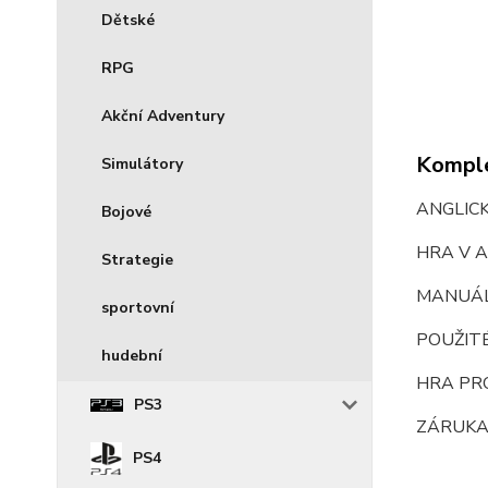
Dětské
RPG
Akční Adventury
Komple
Simulátory
ANGLIC
Bojové
HRA V A
Strategie
MANUÁ
sportovní
POUŽIT
hudební
HRA PR
PS3
ZÁRUKA
PS4