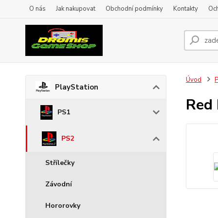
O nás
Jak nakupovat
Obchodní podmínky
Kontakty
Oc
Úvod
P
PlayStation
Red 
PS1
PS2
Střílečky
Závodní
Hororovky