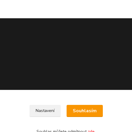
Souhlasím
Nastavení
Souhlas můžete odmítnout
zde
.