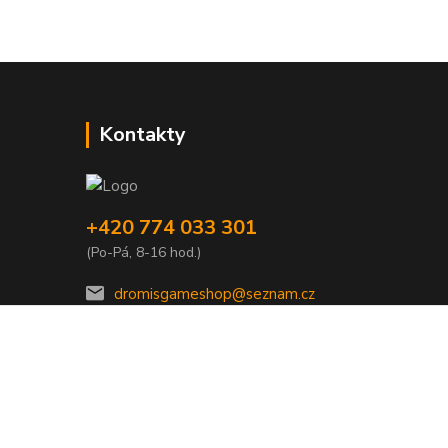
Kontakty
+420 774 033 301
(Po-Pá, 8-16 hod.)
dromisgameshop@seznam.cz
Vytvořeno na
Eshop-rychle.cz