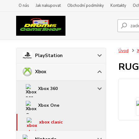
O nás
Jak nakupovat
Obchodní podmínky
Kontakty
Oc
Úvod
PlayStation
RUG
Xbox
Xbox 360
Xbox One
xbox clasic