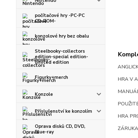
Nintendo
počítačové hry -PC-PC
CD-ROM-
konzolové hry bez obalu
Steelbooky-collectors
Komple
edition-special edition-
limited edition
ANGLIC
Figurky+merch
HRA V A
MANUÁ
Konzole
POUŽIT
Příslušenství ke konzolím
HRA PR
Oprava disků CD, DVD,
ZÁRUKA
Blue-ray