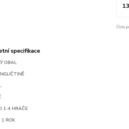
13
Číslo p
tní specifikace
KÝ OBAL
NGLIČTINĚ
L
É
O 1-4 HRÁČE
 1 ROK