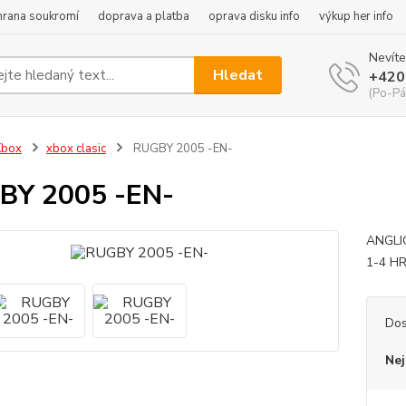
hrana soukromí
doprava a platba
oprava disku info
výkup her info
Nevíte
Hledat
+420
(Po-Pá
Xbox
xbox clasic
RUGBY 2005 -EN-
BY 2005 -EN-
ANGLI
1-4 H
Dos
Nej