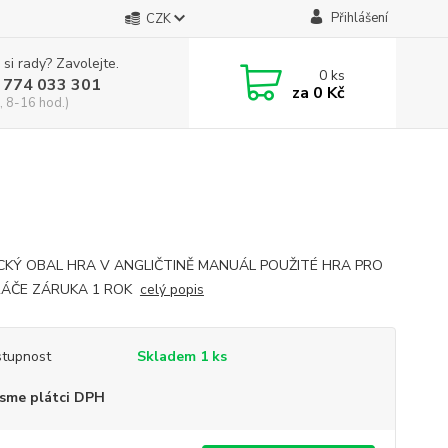
Přihlášení
CZK
 si rady? Zavolejte.
0
ks
 774 033 301
za
0 Kč
, 8-16 hod.)
CKÝ OBAL HRA V ANGLIČTINĚ MANUÁL POUŽITÉ HRA PRO
RÁČE ZÁRUKA 1 ROK
celý popis
tupnost
Skladem 1 ks
sme plátci DPH