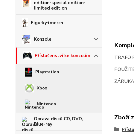
edition-special edition-
limited edition
Figurky+merch
Konzole
Komple
Příslušenství ke konzolím
TRAFO 
POUŽIT
Playstation
ZÁRUKA
Xbox
Nintendo
Zboží 
Oprava disků CD, DVD,
Blue-ray
Přísl