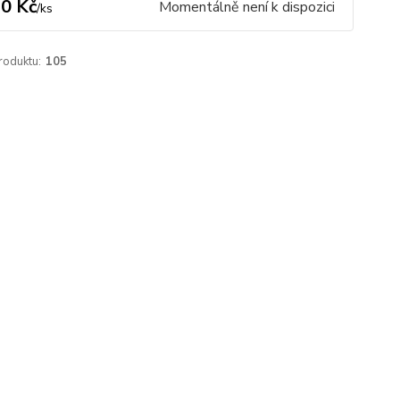
0 Kč
Momentálně není k dispozici
/
ks
roduktu:
105