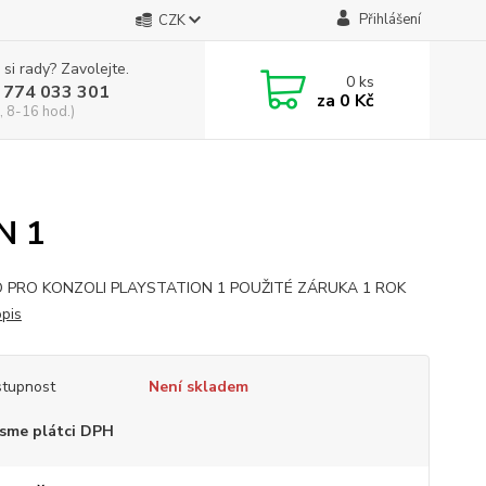
Přihlášení
CZK
 si rady? Zavolejte.
0
ks
 774 033 301
za
0 Kč
, 8-16 hod.)
N 1
 PRO KONZOLI PLAYSTATION 1 POUŽITÉ ZÁRUKA 1 ROK
opis
tupnost
Není skladem
sme plátci DPH