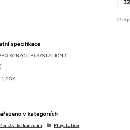
32
Číslo p
tní specifikace
PRO KONZOLI PLAYSTATION 1
É
 1 ROK
zařazeno v kategoriích
ušenství ke konzolím
Playstation