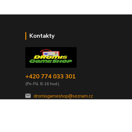
Kontakty
+420 774 033 301
(Po-Pá, 8-16 hod.)
dromisgameshop@seznam.cz