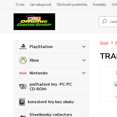
O nás
Jak nakupovat
Obchodní podmínky
Kontakty
Oc
Úvod
P
PlayStation
TRA
Xbox
Nintendo
počítačové hry -PC-PC
CD-ROM-
konzolové hry bez obalu
Steelbooky-collectors