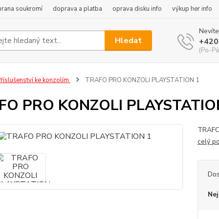
hrana soukromí
doprava a platba
oprava disku info
výkup her info
Nevíte
Hledat
+420
(Po-Pá
říslušenství ke konzolím
TRAFO PRO KONZOLI PLAYSTATION 1
FO PRO KONZOLI PLAYSTATIO
TRAFO
celý p
Dos
Nej