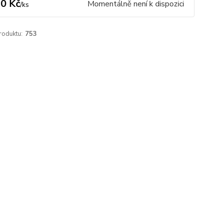
0 Kč
Momentálně není k dispozici
/
ks
roduktu:
753