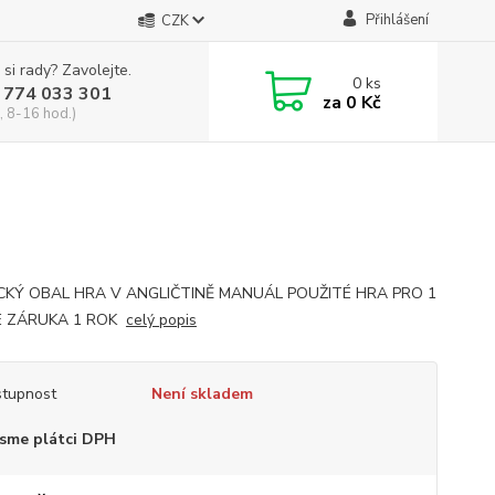
Přihlášení
CZK
 si rady? Zavolejte.
0
ks
 774 033 301
za
0 Kč
, 8-16 hod.)
CKÝ OBAL HRA V ANGLIČTINĚ MANUÁL POUŽITÉ HRA PRO 1
 ZÁRUKA 1 ROK
celý popis
tupnost
Není skladem
sme plátci DPH