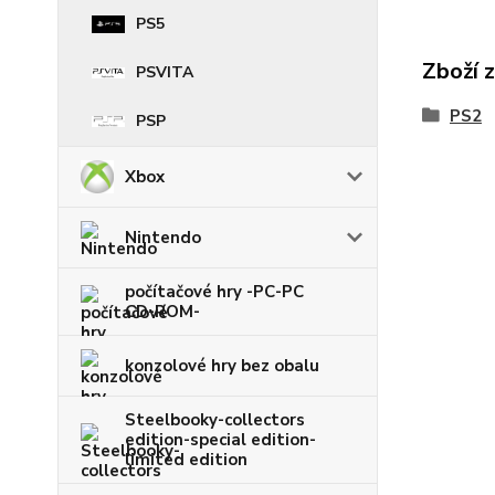
PS5
Zboží 
PSVITA
PS2
PSP
Xbox
Nintendo
počítačové hry -PC-PC
CD-ROM-
konzolové hry bez obalu
Steelbooky-collectors
edition-special edition-
limited edition