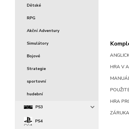
Dětské
RPG
Akční Adventury
Komple
Simulátory
ANGLIC
Bojové
HRA V A
Strategie
MANUÁ
sportovní
POUŽIT
hudební
HRA PR
PS3
ZÁRUKA
PS4