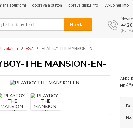
hrana soukromí
doprava a platba
oprava disku info
výkup her info
Nevíte
Hledat
+420
(Po-Pá
layStation
PS2
PLAYBOY-THE MANSION-EN-
YBOY-THE MANSION-EN-
ANGLI
HRÁČE
Dos
Nej