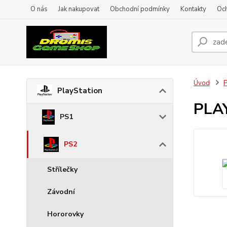
O nás
Jak nakupovat
Obchodní podmínky
Kontakty
Oc
Úvod
P
PlayStation
PLA
PS1
PS2
Střílečky
Závodní
Hororovky