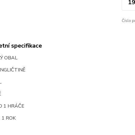
19
Číslo p
tní specifikace
KÝ OBAL
NGLIČTINĚ
L
É
O 1 HRÁČE
 1 ROK