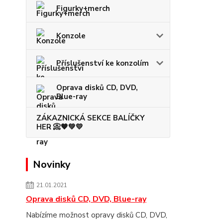
Figurky+merch
Konzole
Příslušenství ke konzolím
Oprava disků CD, DVD,
Blue-ray
ZÁKAZNICKÁ SEKCE BALÍČKY
HER 📀🧡💚💛
Novinky
21.01.2021
Oprava disků CD, DVD, Blue-ray
Nabízíme možnost opravy disků CD, DVD,