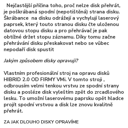
Nejčastější příčina toho, proč nelze disk přehrát,
je poškrábaná spodní (nepotištěná) strana disku.
Škrábance na disku odrážejí a vychylují laserový
paprsek, který touto stranou disku čte uloženou
datovou stopu disku a pro přehrávač je pak
obtížné držet stopu záznamu. Díky tomu začne
přehrávání disku přeskakovat nebo se vůbec
nepodaří disk spustit
Jakým způsobem disky opravuji?
Vlastním profesionální stroj na opravu disků
HIBRID 2.0 OD FIRMY VMi. V tomto stroji ,
odbrousím velmi tenkou vrstvu ze spodní strany
disku a posléze disk vyleštím zpět do zrcadlového
lesku. To umožní laserovému paprsku opět hladce
projít spodní vrstvou a disk lze znovu kvalitně
přehrát.
ZA JAK DLOUHO DISKY OPRAVÍME