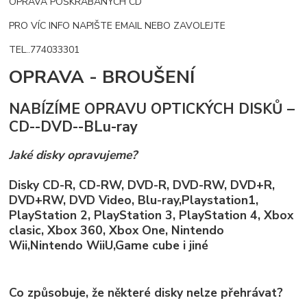
OPRAVA POŠKRÁBANÝCH CD
PRO VÍC INFO NAPIŠTE EMAIL NEBO ZAVOLEJTE
TEL..774033301
OPRAVA - BROUŠENÍ
NABÍZÍME OPRAVU OPTICKÝCH DISKŮ –
CD--DVD--BLu-ray
Jaké disky opravujeme?
Disky CD-R, CD-RW, DVD-R, DVD-RW, DVD+R,
DVD+RW, DVD Video, Blu-ray,Playstation1,
PlayStation 2, PlayStation 3, PlayStation 4, Xbox
clasic, Xbox 360, Xbox One, Nintendo
Wii,Nintendo WiiU,Game cube i jiné
Co způsobuje, že některé disky nelze přehrávat?