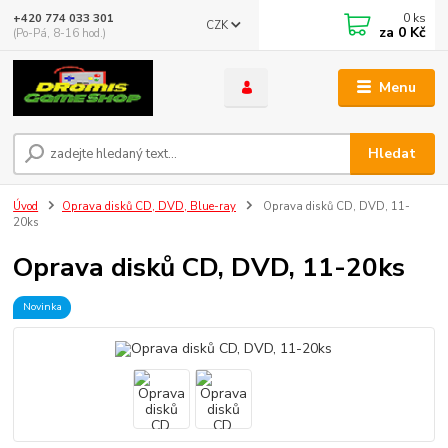
0
ks
+420 774 033 301
CZK
za
0 Kč
(Po-Pá, 8-16 hod.)
Menu
Hledat
Úvod
Oprava disků CD, DVD, Blue-ray
Oprava disků CD, DVD, 11-
20ks
Oprava disků CD, DVD, 11-20ks
Novinka