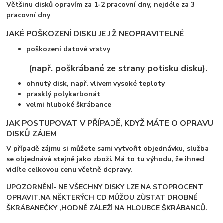
Většinu disků opravím za 1-2 pracovní dny, nejdéle za 3
pracovní dny
JAKÉ POŠKOZENÍ DISKU JE JIŽ NEOPRAVITELNÉ
poškození datové vrstvy
(např. poškrábané ze strany potisku disku).
ohnutý disk, např. vlivem vysoké teploty
prasklý polykarbonát
velmi hluboké škrábance
JAK POSTUPOVAT V PŘÍPADĚ, KDYŽ MÁTE O OPRAVU
DISKŮ ZÁJEM
V případě zájmu si můžete sami vytvořit objednávku, služba
se objednává stejně jako zboží. Má to tu výhodu, že ihned
vidíte celkovou cenu včetně dopravy.
UPOZORNĚNÍ-
NE VŠECHNY DISKY LZE NA STOPROCENT
OPRAVIT.NA NĚKTERÝCH CD MŮŽOU ZŮSTAT DROBNÉ
ŠKRÁBANEČKY ,HODNĚ ZÁLEŽÍ NA HLOUBCE ŠKRÁBANCŮ.