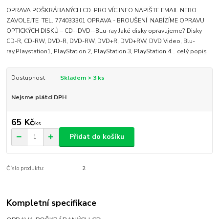
OPRAVA POŠKRÁBANÝCH CD PRO VÍC INFO NAPIŠTE EMAIL NEBO
ZAVOLEJTE TEL..774033301 OPRAVA - BROUŠENÍ NABÍZÍME OPRAVU
OPTICKÝCH DISKŮ – CD--DVD--BLu-ray Jaké disky opravujeme? Disky
CD-R, CD-RW, DVD-R, DVD-RW, DVD+R, DVD+RW, DVD Video, Blu-
ray,Playstation1, PlayStation 2, PlayStation 3, PlayStation 4...
celý popis
Dostupnost
Skladem > 3 ks
Nejsme plátci DPH
65 Kč
/
ks
Přidat do košíku
Číslo produktu:
2
Kompletní specifikace