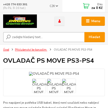
0
ks
+420 774 033 301
CZK
za
0 Kč
(Po-Pá, 8-16 hod.)
Menu
Hledat
Úvod
Příslušenství ke konzolím
OVLADAČ PS MOVE PS3-PS4
OVLADAČ PS MOVE PS3-PS4
Pro napájení je potřeba USB kabel, který není součástí.nebo nabíjecí
stanice pro move ovladače Pohybový ovladač PlayStation Move je