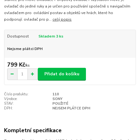
ovladač do jedné ruky a je určen pro používání společně s navigačním
ovladačem pro ovládání postav a objektů ve hrách, které ho
podporují. ovladač pro p...
celý popis
Dostupnost
Skladem 3 ks
Nejsme plátci DPH
799 Kč
/
ks
Přidat do košíku
Číslo produktu:
110
Výrobce:
SONY
STAV:
POUŽITÉ
DPH:
NEJSEM PLÁTCE DPH
Kompletní specifikace