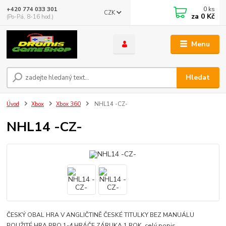
0
ks
+420 774 033 301
CZK
za
0 Kč
(Po-Pá, 8-16 hod.)
Menu
Hledat
Úvod
Xbox
Xbox 360
NHL14 -CZ-
NHL14 -CZ-
ČESKÝ OBAL HRA V ANGLIČTINĚ ČESKÉ TITULKY BEZ MANUÁLU
POUŽITÉ HRA PRO 1-4 HRÁČE ZÁRUKA 1 ROK
celý popis