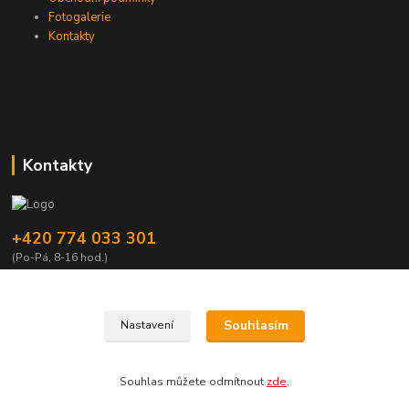
Fotogalerie
Kontakty
Kontakty
+420 774 033 301
(Po-Pá, 8-16 hod.)
dromisgameshop@seznam.cz
Souhlasím
Nastavení
Souhlas můžete odmítnout
zde
.
Vytvořeno na
Eshop-rychle.cz