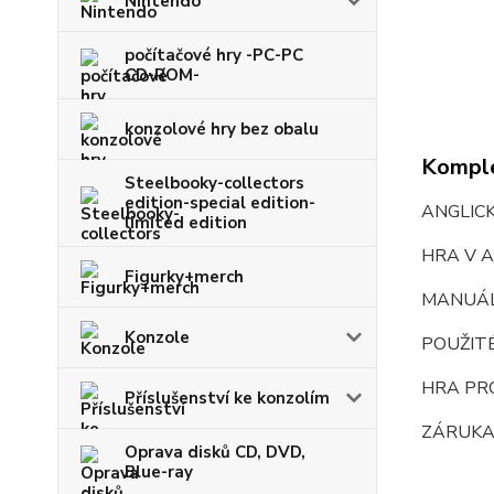
Nintendo
počítačové hry -PC-PC
CD-ROM-
konzolové hry bez obalu
Komple
Steelbooky-collectors
edition-special edition-
ANGLIC
limited edition
HRA V A
Figurky+merch
MANUÁ
Konzole
POUŽIT
HRA PR
Příslušenství ke konzolím
ZÁRUKA
Oprava disků CD, DVD,
Blue-ray