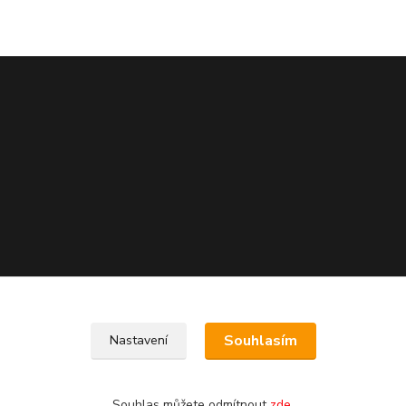
Souhlasím
Nastavení
Souhlas můžete odmítnout
zde
.