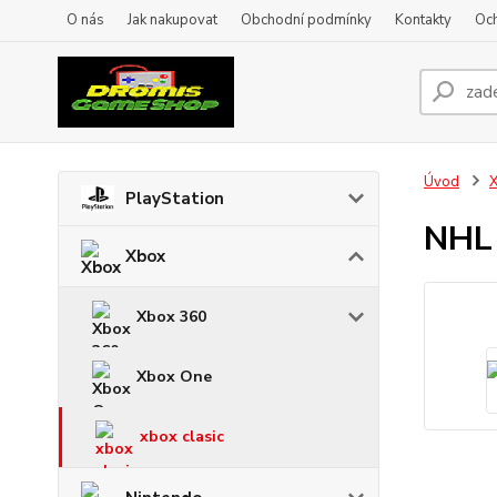
O nás
Jak nakupovat
Obchodní podmínky
Kontakty
Oc
Úvod
PlayStation
NHL
Xbox
Xbox 360
Xbox One
xbox clasic