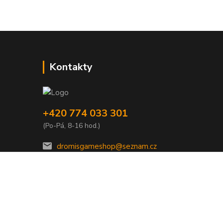
Kontakty
+420 774 033 301
(Po-Pá, 8-16 hod.)
dromisgameshop@seznam.cz
Vytvořeno na
Eshop-rychle.cz