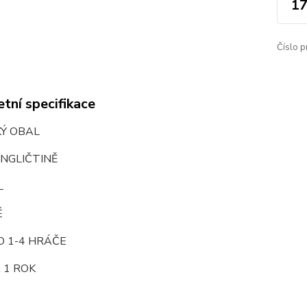
17
Číslo p
tní specifikace
KÝ OBAL
NGLIČTINĚ
L
É
O 1-4 HRÁČE
 1 ROK