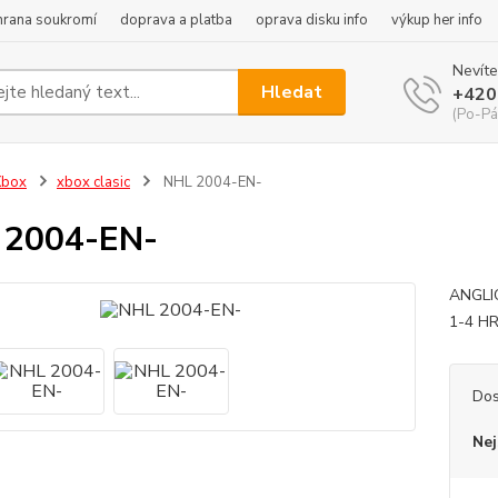
hrana soukromí
doprava a platba
oprava disku info
výkup her info
Nevíte
Hledat
+420
(Po-Pá
Xbox
xbox clasic
NHL 2004-EN-
 2004-EN-
ANGLI
1-4 H
Dos
Nej