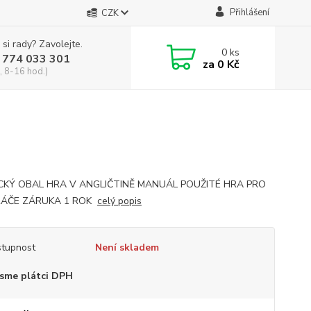
Přihlášení
CZK
 si rady? Zavolejte.
0
ks
 774 033 301
za
0 Kč
, 8-16 hod.)
CKÝ OBAL HRA V ANGLIČTINĚ MANUÁL POUŽITÉ HRA PRO
RÁČE ZÁRUKA 1 ROK
celý popis
tupnost
Není skladem
sme plátci DPH