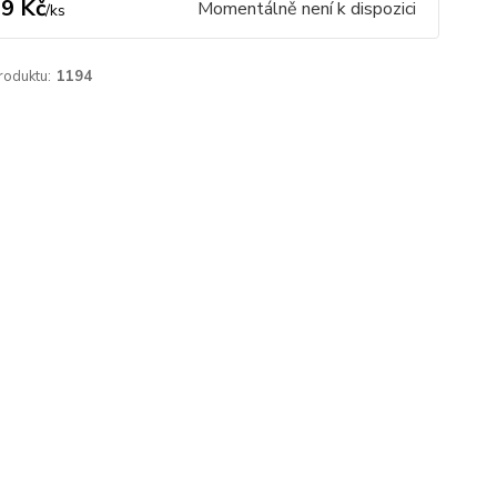
9 Kč
Momentálně není k dispozici
/
ks
roduktu:
1194