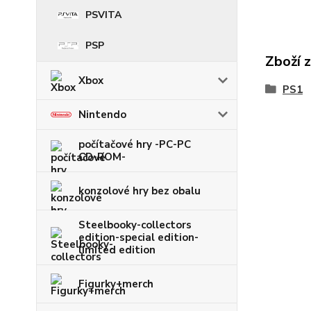
PSVITA
PSP
Zboží 
Xbox
PS1
Nintendo
počítačové hry -PC-PC
CD-ROM-
konzolové hry bez obalu
Steelbooky-collectors
edition-special edition-
limited edition
Figurky+merch