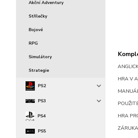
Akční Adventury
Střílečky
Bojové
RPG
Komple
Simulátory
ANGLIC
Strategie
HRA V A
PS2
MANUÁL
PS3
POUŽIT
HRA PR
PS4
ZÁRUKA
PS5