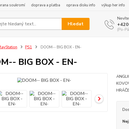
hrana soukromí
doprava a platba
oprava disku info
výkup her info
Nevíte
Hledat
+420
(Po-Pá
layStation
PS1
DOOM-- BIG BOX - EN-
M-- BIG BOX - EN-
ANGLI
KOVOV
HRÁČE
Dos
Nej