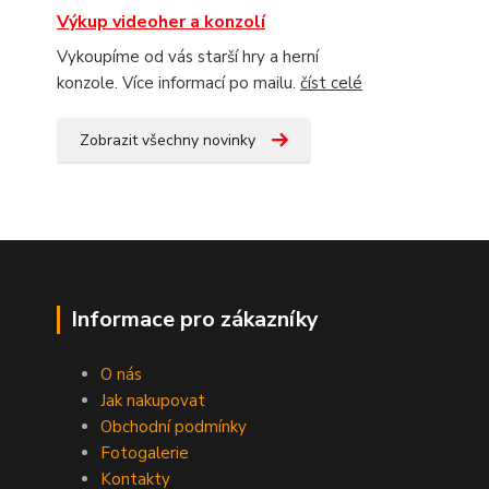
Výkup videoher a konzolí
Vykoupíme od vás starší hry a herní
konzole. Více informací po mailu.
číst celé
Zobrazit všechny novinky
Informace pro zákazníky
O nás
Jak nakupovat
Obchodní podmínky
Fotogalerie
Kontakty