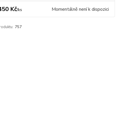
450 Kč
Momentálně není k dispozici
/
ks
roduktu:
757