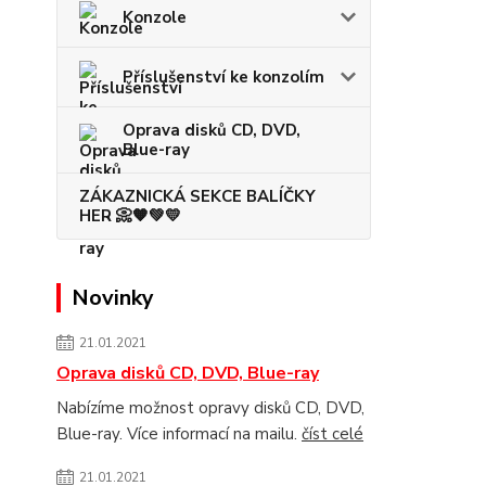
Konzole
Příslušenství ke konzolím
Oprava disků CD, DVD,
Blue-ray
ZÁKAZNICKÁ SEKCE BALÍČKY
HER 📀🧡💚💛
Novinky
21.01.2021
Oprava disků CD, DVD, Blue-ray
Nabízíme možnost opravy disků CD, DVD,
Blue-ray. Více informací na mailu.
číst celé
21.01.2021