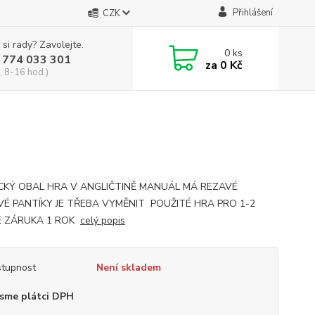
Přihlášení
CZK
 si rady? Zavolejte.
0
ks
 774 033 301
za
0 Kč
, 8-16 hod.)
CKÝ OBAL HRA V ANGLIČTINĚ MANUÁL MÁ REZAVÉ
É PANTÍKY JE TŘEBA VYMĚNIT POUŽITÉ HRA PRO 1-2
 ZÁRUKA 1 ROK
celý popis
tupnost
Není skladem
sme plátci DPH