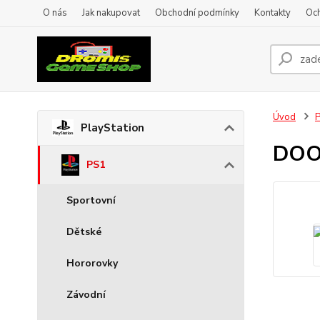
O nás
Jak nakupovat
Obchodní podmínky
Kontakty
Oc
Úvod
P
PlayStation
DOO
PS1
Sportovní
Dětské
Hororovky
Závodní