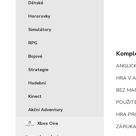
Dětské
Hororovky
Simulátory
RPG
Komple
Bojové
ANGLIC
Strategie
HRA V A
Hudební
BEZ MA
Kinect
POUŽIT
Akční Adventury
HRA PR
Xbox One
ZÁRUKA