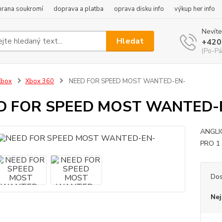
hrana soukromí
doprava a platba
oprava disku info
výkup her info
Nevíte
Hledat
+420
(Po-Pá
Xbox
Xbox 360
NEED FOR SPEED MOST WANTED-EN-
D FOR SPEED MOST WANTED-
ANGLI
PRO 1
Dos
Nej