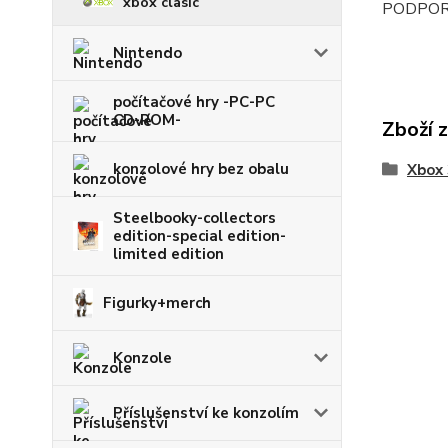
xbox clasic
PODPOR
Nintendo
počítačové hry -PC-PC
CD-ROM-
Zboží 
konzolové hry bez obalu
Xbox
Steelbooky-collectors
edition-special edition-
limited edition
Figurky+merch
Konzole
Příslušenství ke konzolím