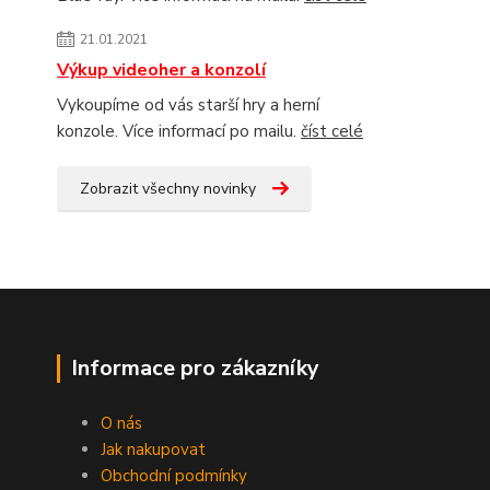
21.01.2021
Výkup videoher a konzolí
Vykoupíme od vás starší hry a herní
konzole. Více informací po mailu.
číst celé
Zobrazit všechny novinky
Informace pro zákazníky
O nás
Jak nakupovat
Obchodní podmínky