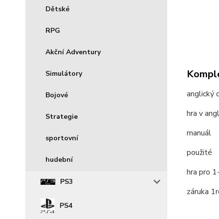
Dětské
RPG
Akční Adventury
Komple
Simulátory
anglický 
Bojové
hra v ang
Strategie
manuál
sportovní
použité
hudební
hra pro 1
PS3
záruka 1
PS4