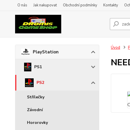
O nás
Jak nakupovat
Obchodní podmínky
Kontakty
Oc
Úvod
P
PlayStation
NEE
PS1
PS2
Střílečky
Závodní
Hororovky