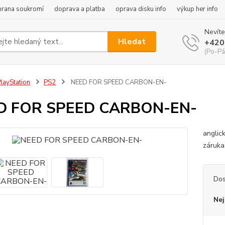
hrana soukromí
doprava a platba
oprava disku info
výkup her info
Nevíte
Hledat
+420
(Po-Pá
layStation
PS2
NEED FOR SPEED CARBON-EN-
D FOR SPEED CARBON-EN-
anglic
záruka
Dos
Nej