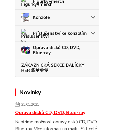
Figurky+merch
Konzole
Příslušenství ke konzolím
Oprava disků CD, DVD,
Blue-ray
ZÁKAZNICKÁ SEKCE BALÍČKY
HER 📀🧡💚💛
Novinky
21.01.2021
Oprava disků CD, DVD, Blue-ray
Nabízíme možnost opravy disků CD, DVD,
Blue-ray. Více informací na mailu.
číst celé