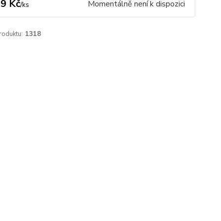
9 Kč
Momentálně není k dispozici
/
ks
roduktu:
1318