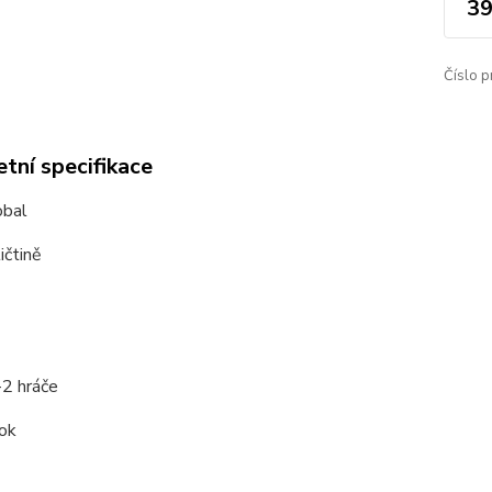
39
Číslo p
tní specifikace
obal
ličtině
-2 hráče
rok