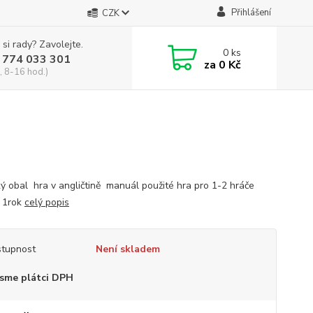
Přihlášení
CZK
 si rady? Zavolejte.
0
ks
 774 033 301
za
0 Kč
, 8-16 hod.)
ký obal hra v angličtině manuál použité hra pro 1-2 hráče
 1rok
celý popis
tupnost
Není skladem
sme plátci DPH