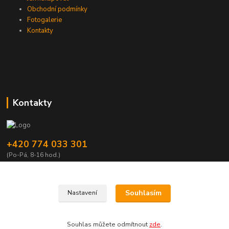
Obchodní podmínky
Fotogalerie
Kontakty
Kontakty
+420 774 033 301
(Po-Pá, 8-16 hod.)
dromisgameshop@seznam.cz
Souhlasím
Nastavení
Souhlas můžete odmítnout
zde
.