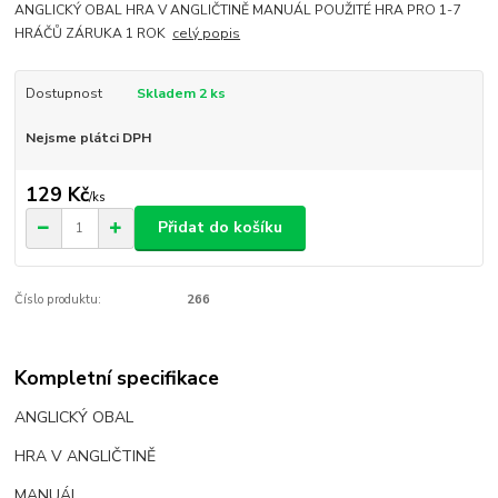
ANGLICKÝ OBAL HRA V ANGLIČTINĚ MANUÁL POUŽITÉ HRA PRO 1-7
HRÁČŮ ZÁRUKA 1 ROK
celý popis
Dostupnost
Skladem 2 ks
Nejsme plátci DPH
129 Kč
/
ks
Přidat do košíku
Číslo produktu:
266
Kompletní specifikace
ANGLICKÝ OBAL
HRA V ANGLIČTINĚ
MANUÁL