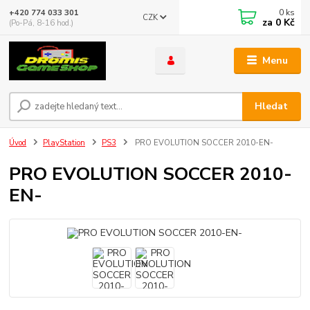
0
ks
+420 774 033 301
CZK
za
0 Kč
(Po-Pá, 8-16 hod.)
Menu
Hledat
Úvod
PlayStation
PS3
PRO EVOLUTION SOCCER 2010-EN-
PRO EVOLUTION SOCCER 2010-
EN-