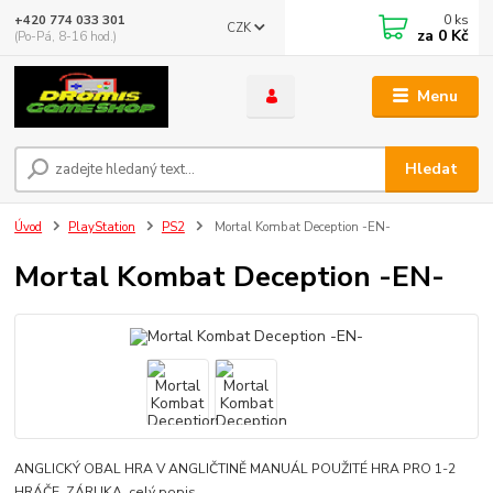
0
ks
+420 774 033 301
CZK
za
0 Kč
(Po-Pá, 8-16 hod.)
Menu
Hledat
Úvod
PlayStation
PS2
Mortal Kombat Deception -EN-
Mortal Kombat Deception -EN-
ANGLICKÝ OBAL HRA V ANGLIČTINĚ MANUÁL POUŽITÉ HRA PRO 1-2
HRÁČE ZÁRUKA
celý popis