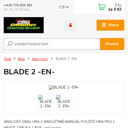
0
ks
+420 774 033 301
CZK
za
0 Kč
(Po-Pá, 8-16 hod.)
Menu
Hledat
Úvod
Xbox
xbox clasic
BLADE 2 -EN-
BLADE 2 -EN-
ANGLICKÝ OBAL HRA V ANGLIČTINĚ MANUÁL POUŽITÉ HRA PRO 1
HRÁČE ZÁRUKA 1 ROK
celý popis