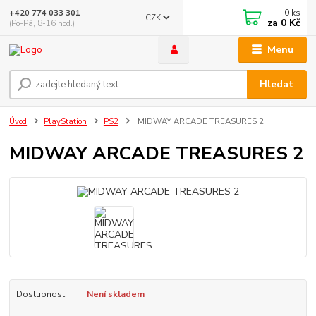
0
ks
+420 774 033 301
CZK
za
0 Kč
(Po-Pá, 8-16 hod.)
Menu
Hledat
Úvod
PlayStation
PS2
MIDWAY ARCADE TREASURES 2
MIDWAY ARCADE TREASURES 2
Dostupnost
Není skladem