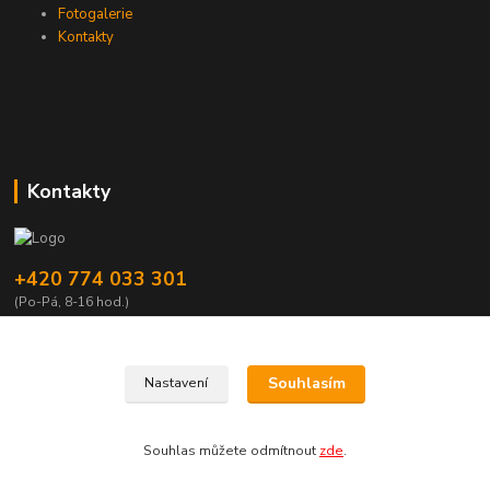
Fotogalerie
Kontakty
Kontakty
+420 774 033 301
(Po-Pá, 8-16 hod.)
dromisgameshop@seznam.cz
Souhlasím
Nastavení
Souhlas můžete odmítnout
zde
.
Vytvořeno na
Eshop-rychle.cz