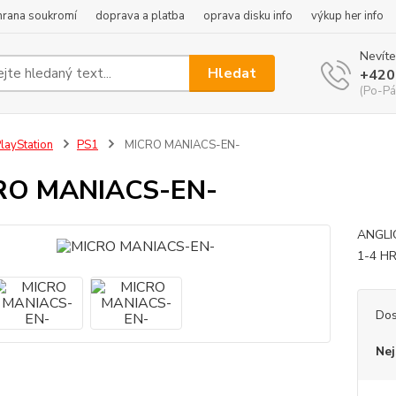
hrana soukromí
doprava a platba
oprava disku info
výkup her info
Nevíte
Hledat
+420
(Po-Pá
layStation
PS1
MICRO MANIACS-EN-
RO MANIACS-EN-
ANGLI
1-4 H
Dos
Nej