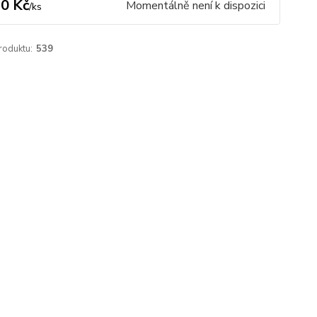
0 Kč
Momentálně není k dispozici
/
ks
roduktu:
539