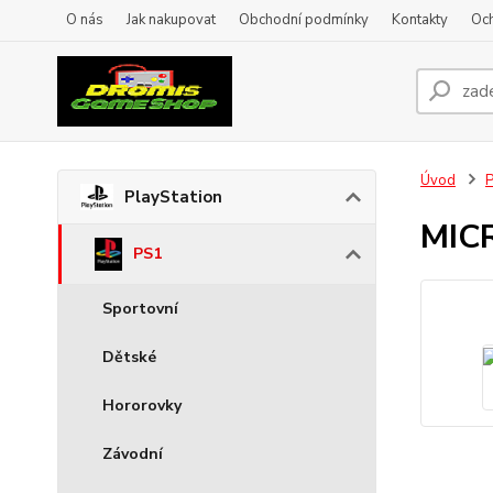
O nás
Jak nakupovat
Obchodní podmínky
Kontakty
Oc
Úvod
P
PlayStation
MIC
PS1
Sportovní
Dětské
Hororovky
Závodní