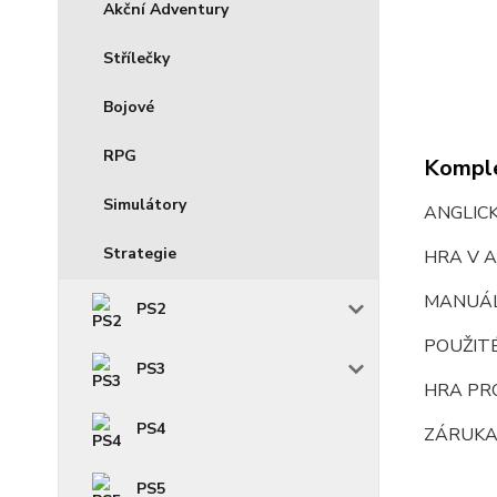
Akční Adventury
Střílečky
Bojové
RPG
Komple
Simulátory
ANGLIC
Strategie
HRA V A
MANUÁ
PS2
POUŽIT
PS3
HRA PR
PS4
ZÁRUKA
PS5