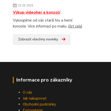
21.01.2021
Výkup videoher a konzolí
Vykoupíme od vás starší hry a herní
konzole. Více informací po mailu.
číst celé
Zobrazit všechny novinky
Informace pro zákazníky
O nás
Jak nakupovat
Obchodní podmínky
Fotogalerie