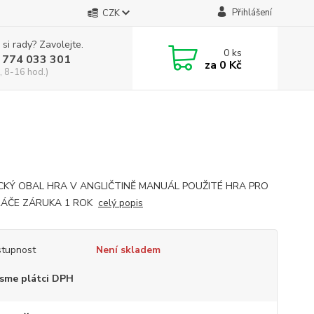
Přihlášení
CZK
 si rady? Zavolejte.
0
ks
 774 033 301
za
0 Kč
, 8-16 hod.)
CKÝ OBAL HRA V ANGLIČTINĚ MANUÁL POUŽITÉ HRA PRO
RÁČE ZÁRUKA 1 ROK
celý popis
tupnost
Není skladem
sme plátci DPH