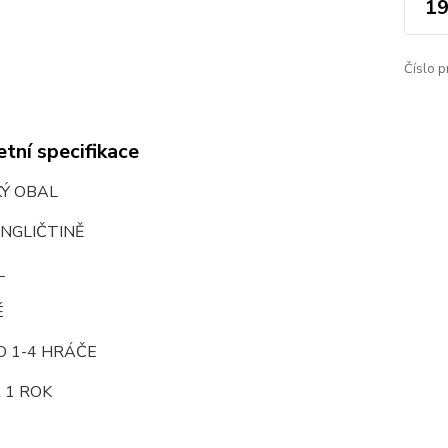
19
Číslo p
tní specifikace
KÝ OBAL
NGLIČTINĚ
L
É
O 1-4 HRÁČE
 1 ROK