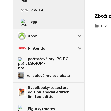
PSVITA
Zboží 
PSP
PS1
Xbox
Nintendo
počítačové hry -PC-PC
CD-ROM-
konzolové hry bez obalu
Steelbooky-collectors
edition-special edition-
limited edition
Figurky+merch