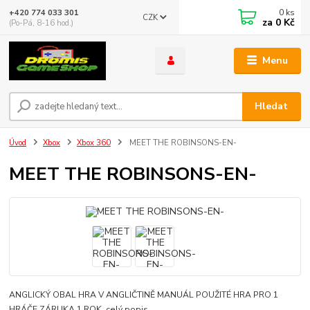
0
ks
+420 774 033 301
CZK
za
0 Kč
(Po-Pá, 8-16 hod.)
Menu
Hledat
Úvod
Xbox
Xbox 360
MEET THE ROBINSONS-EN-
MEET THE ROBINSONS-EN-
ANGLICKÝ OBAL HRA V ANGLIČTINĚ MANUÁL POUŽITÉ HRA PRO 1
HRÁČE ZÁRUKA 1 ROK
celý popis