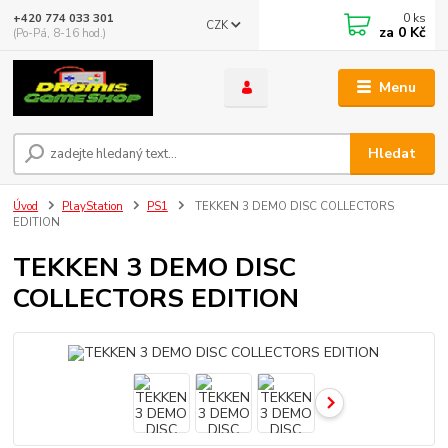
0
ks
+420 774 033 301
CZK
za
0 Kč
(Po-Pá, 8-16 hod.)
Menu
Hledat
Úvod
PlayStation
PS1
TEKKEN 3 DEMO DISC COLLECTORS
EDITION
TEKKEN 3 DEMO DISC
COLLECTORS EDITION