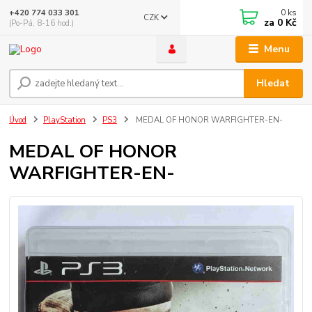
0
ks
+420 774 033 301
CZK
za
0 Kč
(Po-Pá, 8-16 hod.)
Menu
Hledat
Úvod
PlayStation
PS3
MEDAL OF HONOR WARFIGHTER-EN-
MEDAL OF HONOR
WARFIGHTER-EN-