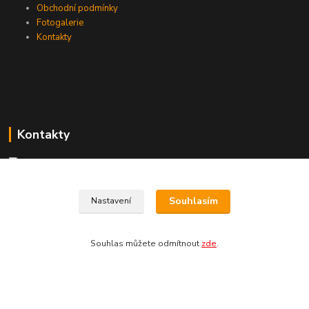
Obchodní podmínky
Fotogalerie
Kontakty
Kontakty
+420 774 033 301
Souhlasím
Nastavení
(Po-Pá, 8-16 hod.)
dromisgameshop@seznam.cz
Souhlas můžete odmítnout
zde
.
Vytvořeno na
Eshop-rychle.cz