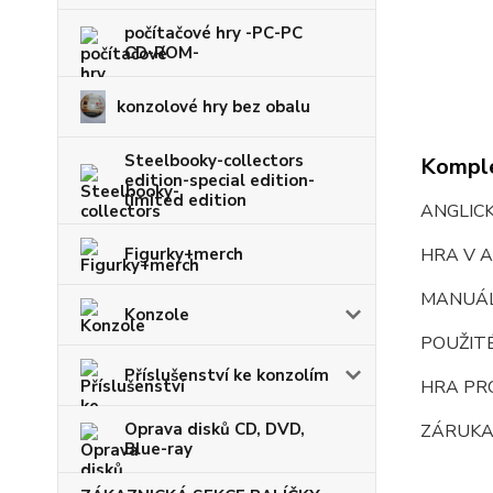
počítačové hry -PC-PC
CD-ROM-
konzolové hry bez obalu
Steelbooky-collectors
Komple
edition-special edition-
limited edition
ANGLIC
Figurky+merch
HRA V A
MANUÁ
Konzole
POUŽIT
Příslušenství ke konzolím
HRA PR
Oprava disků CD, DVD,
ZÁRUKA
Blue-ray