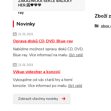
ZÁKAZNICKÁ SEKCE BALÍČKY
HER 📀🧡💚💛
Zboží 
Novinky
xbox 
21.01.2021
Oprava disků CD, DVD, Blue-ray
Nabízíme možnost opravy disků CD, DVD,
Blue-ray. Více informací na mailu.
číst celé
21.01.2021
Výkup videoher a konzolí
Vykoupíme od vás starší hry a herní
konzole. Více informací po mailu.
číst celé
Zobrazit všechny novinky