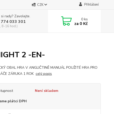
Přihlášení
CZK
 si rady? Zavolejte.
0
ks
 774 033 301
za
0 Kč
, 8-16 hod.)
IGHT 2 -EN-
CKÝ OBAL HRA V ANGLIČTINĚ MANUÁL POUŽITÉ HRA PRO
RÁČE ZÁRUKA 1 ROK
celý popis
tupnost
Není skladem
sme plátci DPH