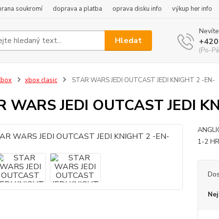
hrana soukromí
doprava a platba
oprava disku info
výkup her info
Nevíte
Hledat
+420
(Po-Pá
Xbox
xbox clasic
STAR WARS JEDI OUTCAST JEDI KNIGHT 2 -EN-
R WARS JEDI OUTCAST JEDI KN
ANGLI
1-2 H
Dos
Nej