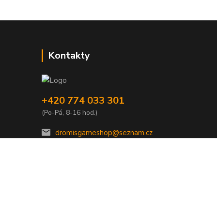
Kontakty
+420 774 033 301
(Po-Pá, 8-16 hod.)
dromisgameshop@seznam.cz
Vytvořeno na
Eshop-rychle.cz