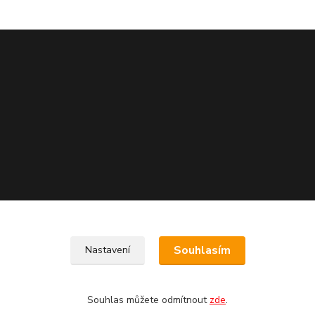
Souhlasím
Nastavení
Souhlas můžete odmítnout
zde
.