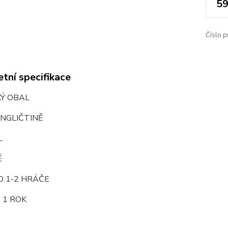
59
Číslo p
tní specifikace
KÝ OBAL
NGLIČTINĚ
L
É
O 1-2 HRÁČE
 1 ROK