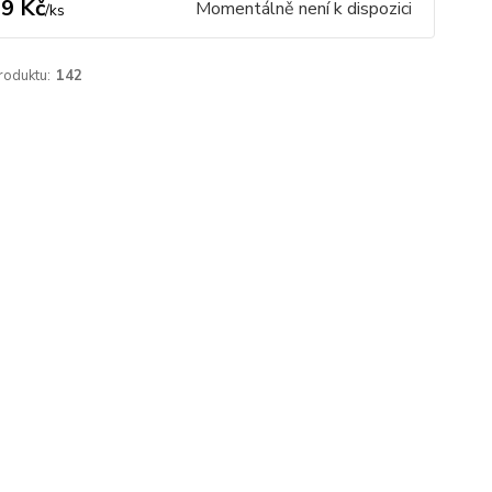
9 Kč
Momentálně není k dispozici
/
ks
roduktu:
142