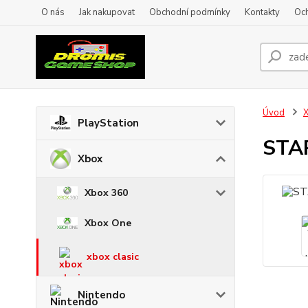
O nás
Jak nakupovat
Obchodní podmínky
Kontakty
Oc
Úvod
PlayStation
STA
Xbox
Xbox 360
Xbox One
xbox clasic
Nintendo