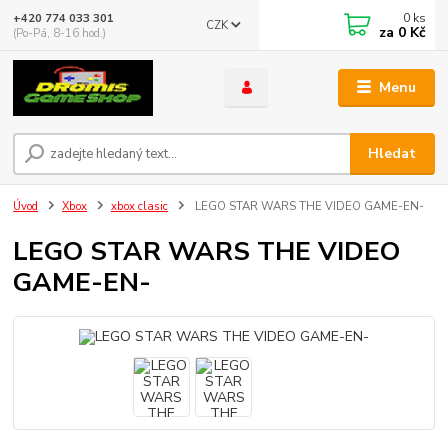
0
ks
+420 774 033 301
CZK
za
0 Kč
(Po-Pá, 8-16 hod.)
Menu
Hledat
Úvod
Xbox
xbox clasic
LEGO STAR WARS THE VIDEO GAME-EN-
LEGO STAR WARS THE VIDEO
GAME-EN-