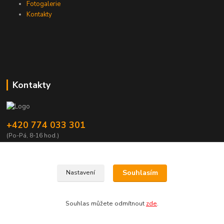
Fotogalerie
Kontakty
Kontakty
+420 774 033 301
(Po-Pá, 8-16 hod.)
dromisgameshop@seznam.cz
Souhlasím
Nastavení
Souhlas můžete odmítnout
zde
.
Vytvořeno na
Eshop-rychle.cz