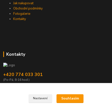
Jak nakupovat
Obchodní podmínky
Fotogalerie
Kontakty
Kontakty
+420 774 033 301
(Po-Pá, 8-16 hod.)
dromisgameshop@seznam.cz
Souhlasím
Nastavení