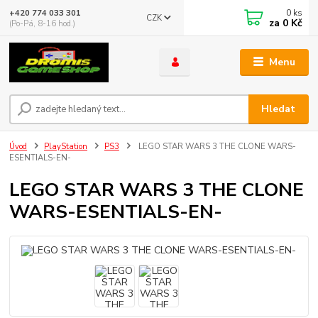
0
ks
+420 774 033 301
CZK
za
0 Kč
(Po-Pá, 8-16 hod.)
Menu
Hledat
Úvod
PlayStation
PS3
LEGO STAR WARS 3 THE CLONE WARS-
ESENTIALS-EN-
LEGO STAR WARS 3 THE CLONE
WARS-ESENTIALS-EN-