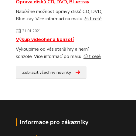
Oprava disků CD, DVD, Blue-ray
Nabízíme možnost opravy disků CD, DVD,
Blue-ray. Více informací na mailu.
číst celé
21.01.2021
Výkup videoher a konzolí
Vykoupíme od vás starší hry a herní
konzole. Více informací po mailu.
číst celé
Zobrazit všechny novinky
Informace pro zákazníky