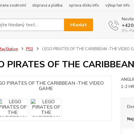
hrana soukromí
doprava a platba
oprava disku info
výkup her info
Nevíte
Hledat
+420
(Po-Pá
layStation
PS3
LEGO PIRATES OF THE CARIBBEAN -THE VIDEO 
O PIRATES OF THE CARIBBEAN
ANGLI
1-2 H
Dos
Nej