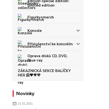
edition-special edition-
limited edition
Figurky+merch
Konzole
Příslušenství ke konzolím
Oprava disků CD, DVD,
Blue-ray
ZÁKAZNICKÁ SEKCE BALÍČKY
HER 📀🧡💚💛
Novinky
21.01.2021