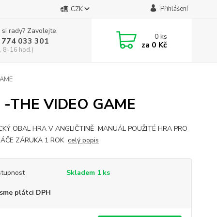
Přihlášení
CZK
 si rady? Zavolejte.
0
ks
 774 033 301
za
0 Kč
, 8-16 hod.)
GAME
 -THE VIDEO GAME
CKÝ OBAL HRA V ANGLIČTINĚ MANUÁL POUŽITÉ HRA PRO
RÁČE ZÁRUKA 1 ROK
celý popis
tupnost
Skladem 1 ks
sme plátci DPH