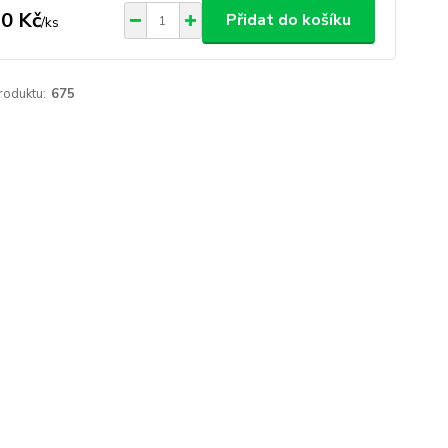
0 Kč
Přidat do košíku
/
ks
roduktu:
675