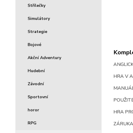
Střílečky
Simulátory
Strategie
Bojové
Komple
Akční Adventury
ANGLIC
Hudební
HRA V 
Závodní
MANUÁ
Sportovní
POUŽIT
horor
HRA PR
RPG
ZÁRUKA