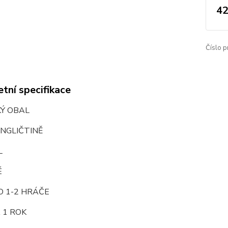
42
Číslo p
tní specifikace
KÝ OBAL
ANGLIČTINĚ
L
É
O 1-2 HRÁČE
 1 ROK