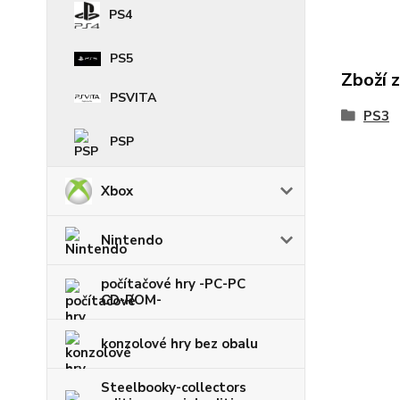
PS4
PS5
Zboží 
PSVITA
PS3
PSP
Xbox
Nintendo
počítačové hry -PC-PC
CD-ROM-
konzolové hry bez obalu
Steelbooky-collectors