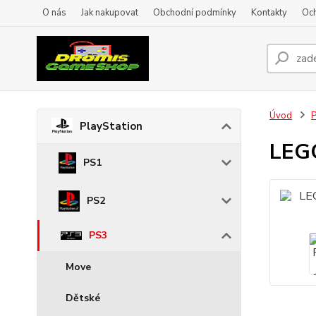
O nás
Jak nakupovat
Obchodní podmínky
Kontakty
Oc
Úvod
P
PlayStation
LEG
PS1
PS2
PS3
Move
Dětské