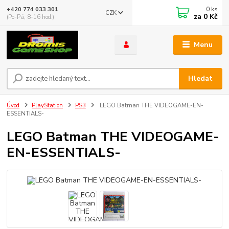
0
ks
+420 774 033 301
CZK
za
0 Kč
(Po-Pá, 8-16 hod.)
Menu
Hledat
Úvod
PlayStation
PS3
LEGO Batman THE VIDEOGAME-EN-
ESSENTIALS-
LEGO Batman THE VIDEOGAME-
EN-ESSENTIALS-