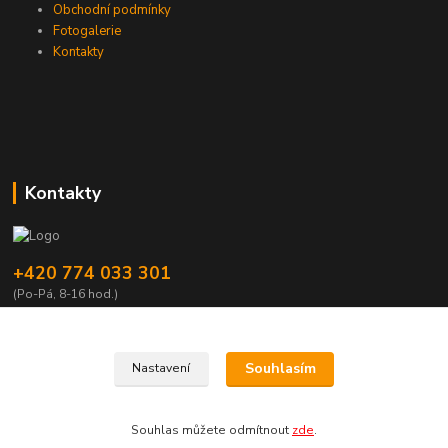
Obchodní podmínky
Fotogalerie
Kontakty
Kontakty
+420 774 033 301
(Po-Pá, 8-16 hod.)
dromisgameshop@seznam.cz
Souhlasím
Nastavení
Souhlas můžete odmítnout
zde
.
Vytvořeno na
Eshop-rychle.cz