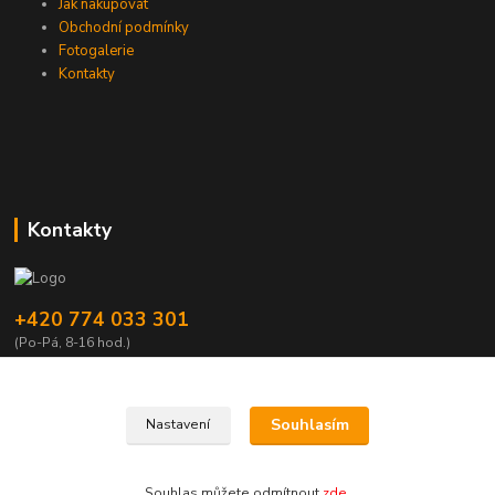
Jak nakupovat
Obchodní podmínky
Fotogalerie
Kontakty
Kontakty
+420 774 033 301
(Po-Pá, 8-16 hod.)
dromisgameshop@seznam.cz
Souhlasím
Nastavení
Souhlas můžete odmítnout
zde
.