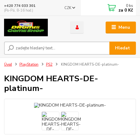
0
ks
+420 774 033 301
CZK
za
0 Kč
(Po-Pá, 8-16 hod.)
Menu
Hledat
Úvod
PlayStation
PS2
KINGDOM HEARTS-DE-platinum-
KINGDOM HEARTS-DE-
platinum-