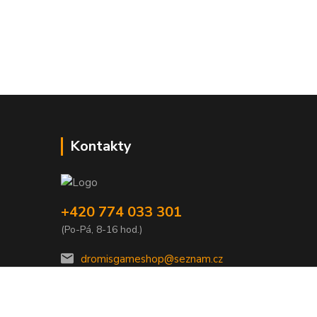
Kontakty
+420 774 033 301
(Po-Pá, 8-16 hod.)
dromisgameshop@seznam.cz