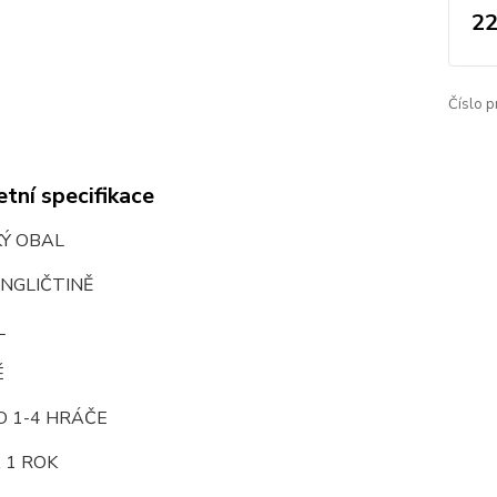
22
Číslo p
tní specifikace
KÝ OBAL
NGLIČTINĚ
L
É
O 1-4 HRÁČE
 1 ROK