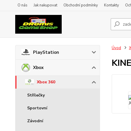
O nás
Jak nakupovat
Obchodní podmínky
Kontakty
Oc
Úvod
PlayStation
KINE
Xbox
Xbox 360
Střílečky
Sportovní
Závodní