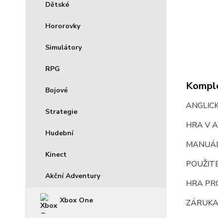
Dětské
Hororovky
Simulátory
RPG
Komple
Bojové
ANGLIC
Strategie
HRA V A
Hudební
MANUÁ
Kinect
POUŽIT
Akční Adventury
HRA PR
Xbox One
ZÁRUKA