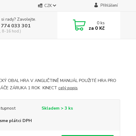
Přihlášení
CZK
 si rady? Zavolejte.
0
ks
 774 033 301
za
0 Kč
, 8-16 hod.)
CKÝ OBAL HRA V ANGLIČTINĚ MANUÁL POUŽITÉ HRA PRO
RÁČE ZÁRUKA 1 ROK KINECT
celý popis
tupnost
Skladem > 3 ks
sme plátci DPH