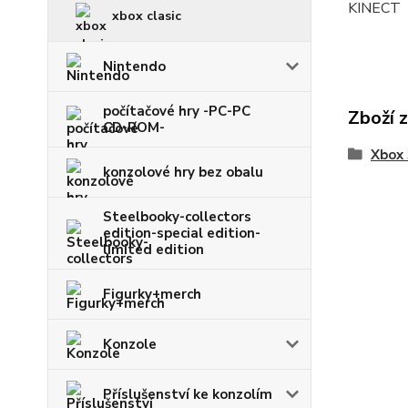
KINECT
xbox clasic
Nintendo
počítačové hry -PC-PC
Zboží 
CD-ROM-
Xbox
konzolové hry bez obalu
Steelbooky-collectors
edition-special edition-
limited edition
Figurky+merch
Konzole
Příslušenství ke konzolím