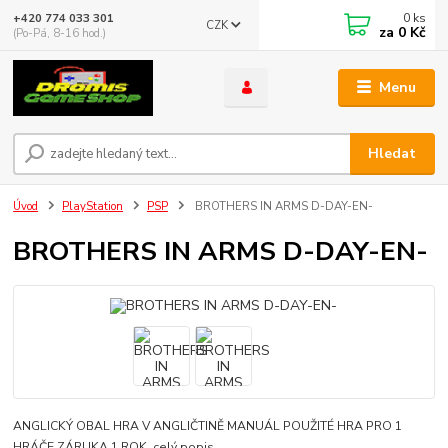
0
ks
+420 774 033 301
CZK
za
0 Kč
(Po-Pá, 8-16 hod.)
Menu
Hledat
Úvod
PlayStation
PSP
BROTHERS IN ARMS D-DAY-EN-
BROTHERS IN ARMS D-DAY-EN-
ANGLICKÝ OBAL HRA V ANGLIČTINĚ MANUÁL POUŽITÉ HRA PRO 1
HRÁČE ZÁRUKA 1 ROK
celý popis