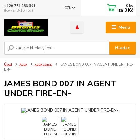
0
ks
+420 774 033 301
CZK
za
0 Kč
(Po-Pá, 8-16 hod.)
Menu
Hledat
Úvod
Xbox
xbox clasic
JAMES BOND 007 IN AGENT UNDER FIRE-
EN-
JAMES BOND 007 IN AGENT
UNDER FIRE-EN-