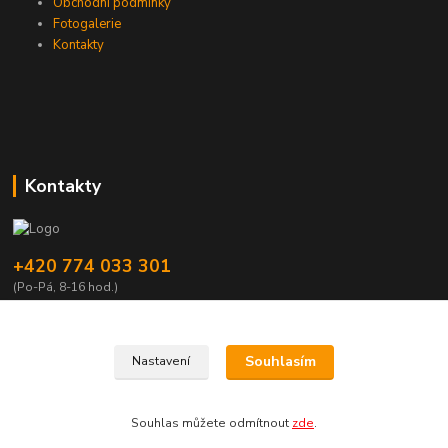
Obchodní podmínky
Fotogalerie
Kontakty
Kontakty
+420 774 033 301
(Po-Pá, 8-16 hod.)
dromisgameshop@seznam.cz
Souhlasím
Nastavení
Souhlas můžete odmítnout
zde
.
Vytvořeno na
Eshop-rychle.cz