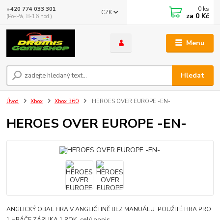
0
ks
+420 774 033 301
CZK
za
0 Kč
(Po-Pá, 8-16 hod.)
Menu
Hledat
Úvod
Xbox
Xbox 360
HEROES OVER EUROPE -EN-
HEROES OVER EUROPE -EN-
ANGLICKÝ OBAL HRA V ANGLIČTINĚ BEZ MANUÁLU POUŽITÉ HRA PRO
1 HRÁČE ZÁRUKA 1 ROK
celý popis