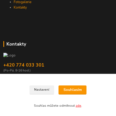
Fotogalerie
Kontakty
Kontakty
+420 774 033 301
(Po-Pá, 8-16 hod.)
dromisgameshop@seznam.cz
Souhlasím
Nastavení
Souhlas můžete odmítnout
zde
.
Vytvořeno na
Eshop-rychle.cz