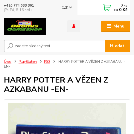
0
ks
+420 774 033 301
CZK
za
0 Kč
(Po-Pá, 8-16 hod.)
Menu
Hledat
Úvod
PlayStation
PS2
HARRY POTTER A VĚZEN Z AZKABANU -
EN-
HARRY POTTER A VĚZEN Z
AZKABANU -EN-