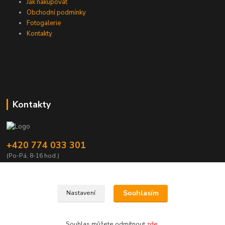
Jak nakupovat
Obchodní podmínky
Fotogalerie
Kontakty
Kontakty
+420 774 033 301
(Po-Pá, 8-16 hod.)
dromisgameshop@seznam.cz
Souhlasím
Nastavení
Souhlas můžete odmítnout
zde
.