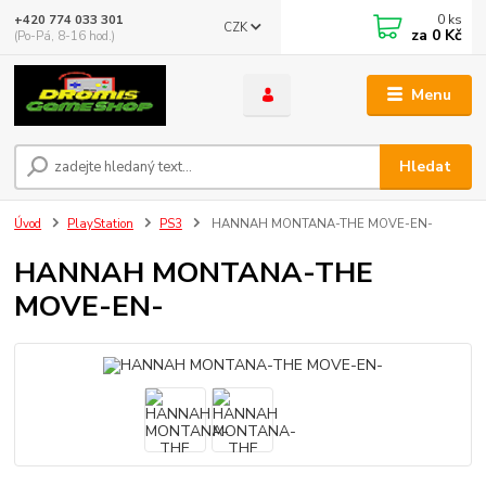
0
ks
+420 774 033 301
CZK
za
0 Kč
(Po-Pá, 8-16 hod.)
Menu
Hledat
Úvod
PlayStation
PS3
HANNAH MONTANA-THE MOVE-EN-
HANNAH MONTANA-THE
MOVE-EN-