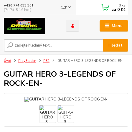
0
ks
+420 774 033 301
CZK
za
0 Kč
(Po-Pá, 8-16 hod.)
Menu
Hledat
Úvod
PlayStation
PS2
GUITAR HERO 3-LEGENDS OF ROCK-EN-
GUITAR HERO 3-LEGENDS OF
ROCK-EN-