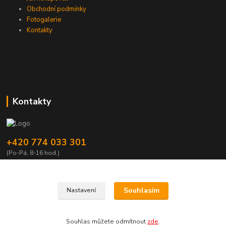
Obchodní podmínky
Fotogalerie
Kontakty
Kontakty
+420 774 033 301
(Po-Pá, 8-16 hod.)
dromisgameshop@seznam.cz
Souhlasím
Nastavení
Souhlas můžete odmítnout
zde
.